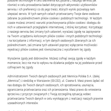
podobne technologie w celu ułatwienia korzystania z naszego serwisu jak
również w celu prowadzenia badań dotyczących aktywności użytkowników
serwisu i ich preferencji co do jego treści, których wyniki pozwalają nam
ulepszać serwis. W tych samych celach przetwarzamy Twoje dane osobowe
zebrane za pośrednictwem plików cookies i podobnych technologii. W każdym
Powiązane
czasie możesz zmienić warunki przechowywania plików cookies i dostępu do
nich w ustawieniach przeglądarki internetowej, z której korzystasz. Korzystając
z naszego serwisu bez zmiany tych ustawień, wyrażasz zgodę na zapisywanie
na Twoim urządzeniu końcowym plików cookie i innych podobnych technologii
Zapraszamy do zakupu najciekawszych monet i numizmatów
i na korzystanie z informacji, w tym danych osobowych zbieranych za ich
pośrednictwem, zaś zmiana tych ustawień poprzez wyłączenie możliwości
wybranych emitentów.
rejestracji plików cookies jest równoznaczna z wycofaniem tej zgody.
Wyrażenie zgody jest dobrowolne. Możesz cofnąć swoją zgodę w każdym
momencie, lecz nie ma to wpływu na działania podjęte na jej podstawie przed
cofnięciem tej zgody.
Administratorem Twoich danych osobowych jest Mennica Polska S.A. (dalej
„Mennica”) z siedzibą w Warszawie (00-232), ul. Ciasna 6. Masz prawo żądać od
nas dostępu do Twoich danych osobowych, ich sprostowania, usunięcia,
Mefistofeles, 2000 franków CFA, Seria: Diabły i
ograniczenia przetwarzania oraz ich przenoszenia. Masz prawo do wniesienia
Demony
sprzeciwu z przyczyn związanych z Twoją szczególną sytuacją wobec
przetwarzania Twoich danych w celu wynikającym z realizacji naszych prawnie
uzasadnionych interesów.