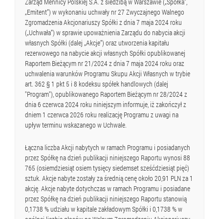
Zarząd Mennicy Polskiej S.A. z siedzibą w Warszawie („Spółka”,
„Emitent”) w wykonaniu uchwały nr 27 Zwyczajnego Walnego
Zgromadzenia Akcjonariuszy Spółki z dnia 7 maja 2024 roku
(„Uchwała”) w sprawie upoważnienia Zarządu do nabycia akcji
własnych Spółki (dalej „Akcje”) oraz utworzenia kapitału
rezerwowego na nabycie akcji własnych Spółki opublikowanej
Raportem Bieżącym nr 21/2024 z dnia 7 maja 2024 roku oraz
uchwalenia warunków Programu Skupu Akcji Własnych w trybie
art. 362 § 1 pkt 5 i 8 kodeksu spółek handlowych (dalej
"Program"), opublikowanego Raportem Bieżącym nr 28/2024 z
dnia 6 czerwca 2024 roku niniejszym informuje, iż zakończył z
dniem 1 czerwca 2026 roku realizację Programu z uwagi na
upływ terminu wskazanego w Uchwale.
Łączna liczba Akcji nabytych w ramach Programu i posiadanych
przez Spółkę na dzień publikacji niniejszego Raportu wynosi 88
765 (osiemdziesiąt osiem tysięcy siedemset sześćdziesiąt pięć)
sztuk. Akcje nabyte zostały za średnią cenę około 20,91 PLN za 1
akcję. Akcje nabyte dotychczas w ramach Programu i posiadane
przez Spółkę na dzień publikacji niniejszego Raportu stanowią
0,1738 % udziału w kapitale zakładowym Spółki i 0,1738 % w