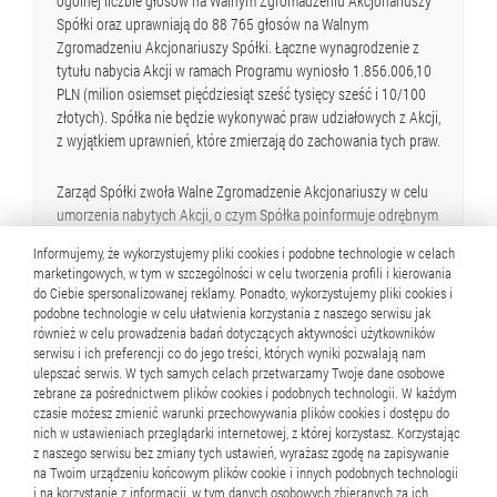
ogólnej liczbie głosów na Walnym Zgromadzeniu Akcjonariuszy
Spółki oraz uprawniają do 88 765 głosów na Walnym
Zgromadzeniu Akcjonariuszy Spółki. Łączne wynagrodzenie z
tytułu nabycia Akcji w ramach Programu wyniosło 1.856.006,10
PLN (milion osiemset pięćdziesiąt sześć tysięcy sześć i 10/100
złotych). Spółka nie będzie wykonywać praw udziałowych z Akcji,
z wyjątkiem uprawnień, które zmierzają do zachowania tych praw.
Zarząd Spółki zwoła Walne Zgromadzenie Akcjonariuszy w celu
umorzenia nabytych Akcji, o czym Spółka poinformuje odrębnym
raportem bieżącym.
Informujemy, że wykorzystujemy pliki cookies i podobne technologie w celach
marketingowych, w tym w szczególności w celu tworzenia profili i kierowania
Podstawa prawna: art. 56 ust. 1 pkt 2 ustawy o ofercie.
do Ciebie spersonalizowanej reklamy. Ponadto, wykorzystujemy pliki cookies i
podobne technologie w celu ułatwienia korzystania z naszego serwisu jak
również w celu prowadzenia badań dotyczących aktywności użytkowników
serwisu i ich preferencji co do jego treści, których wyniki pozwalają nam
ulepszać serwis. W tych samych celach przetwarzamy Twoje dane osobowe
zebrane za pośrednictwem plików cookies i podobnych technologii. W każdym
czasie możesz zmienić warunki przechowywania plików cookies i dostępu do
1
2
3
4
5
..
144
nich w ustawieniach przeglądarki internetowej, z której korzystasz. Korzystając
z naszego serwisu bez zmiany tych ustawień, wyrażasz zgodę na zapisywanie
na Twoim urządzeniu końcowym plików cookie i innych podobnych technologii
i na korzystanie z informacji, w tym danych osobowych zbieranych za ich