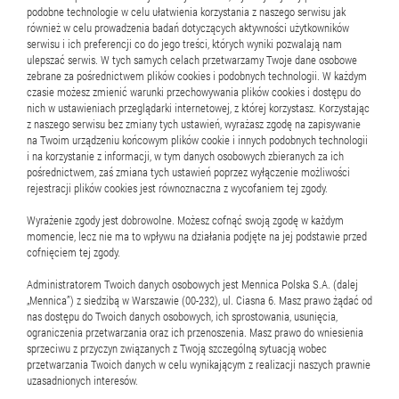
podobne technologie w celu ułatwienia korzystania z naszego serwisu jak
również w celu prowadzenia badań dotyczących aktywności użytkowników
1
2
3
4
5
..
serwisu i ich preferencji co do jego treści, których wyniki pozwalają nam
ulepszać serwis. W tych samych celach przetwarzamy Twoje dane osobowe
zebrane za pośrednictwem plików cookies i podobnych technologii. W każdym
czasie możesz zmienić warunki przechowywania plików cookies i dostępu do
nich w ustawieniach przeglądarki internetowej, z której korzystasz. Korzystając
z naszego serwisu bez zmiany tych ustawień, wyrażasz zgodę na zapisywanie
na Twoim urządzeniu końcowym plików cookie i innych podobnych technologii
i na korzystanie z informacji, w tym danych osobowych zbieranych za ich
pośrednictwem, zaś zmiana tych ustawień poprzez wyłączenie możliwości
rejestracji plików cookies jest równoznaczna z wycofaniem tej zgody.
Kontakt
dla mediów
Wyrażenie zgody jest dobrowolne. Możesz cofnąć swoją zgodę w każdym
momencie, lecz nie ma to wpływu na działania podjęte na jej podstawie przed
cofnięciem tej zgody.
Izabela Piasecka
Administratorem Twoich danych osobowych jest Mennica Polska S.A. (dalej
„Mennica”) z siedzibą w Warszawie (00-232), ul. Ciasna 6. Masz prawo żądać od
Izabela_Piasecka@mennica.com.pl
nas dostępu do Twoich danych osobowych, ich sprostowania, usunięcia,
ograniczenia przetwarzania oraz ich przenoszenia. Masz prawo do wniesienia
tel.:
(48) 784 993 462
sprzeciwu z przyczyn związanych z Twoją szczególną sytuacją wobec
przetwarzania Twoich danych w celu wynikającym z realizacji naszych prawnie
uzasadnionych interesów.
Mennica Polska S.A.