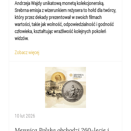
Andrzeja Wajdy unikatową
monet
ą kolekcjonerską.
Srebrna emisja z wizerunkiem reż
ysera to ho
łd dla tw
ó
rcy,
kt
ó
ry przez dekady prezentował w swoich filmach
wartości, takie jak wolność, odpowiedzialność i godność
człowieka, kształtując wrażliwość kolejnych pokoleń
widz
ó
w.
Zobacz więcej
10
lut
2026
Mennica Polska obchodzi 260-lecie i