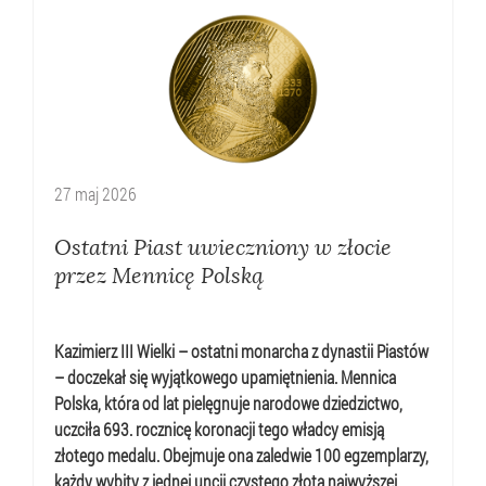
27
maj
2026
Ostatni Piast uwieczniony w złocie
przez Mennicę Polską
Kazimierz III Wielki – ostatni monarcha z dynastii Piastów
– doczekał się wyjątkowego upamiętnienia. Mennica
Polska, która od lat pielęgnuje narodowe dziedzictwo,
uczciła 693. rocznicę koronacji tego władcy emisją
złotego medalu. Obejmuje ona zaledwie 100 egzemplarzy,
każdy wybity z jednej uncji czystego złota najwyższej