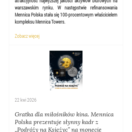
atrakcyjność najwyższej jakości aktywów biurowych na
warszawskim rynku. W następstwie refinansowania
Mennica Polska stała się 100-procentowym właścicielem
kompleksu Mennica Towers.
Zobacz więcej
22
kwi
2026
Gratka dla miłośników kina. Mennica
Polska prezentuje słynny kadr z
„Podróży na Księżyc” na monecie