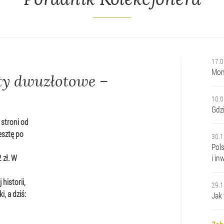
17.0
Mone
ty dwuzłotowe –
10.0
Gdz
 stroni od
esztę po
30.1
Pol
 zł. W
i in
historii,
29.1
, a dziś:
Jak