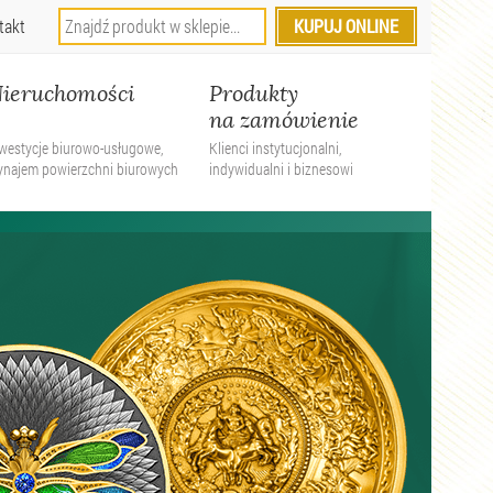
takt
ieruchomości
Produkty
na zamówienie
westycje biurowo-usługowe,
Klienci instytucjonalni,
ynajem powierzchni biurowych
indywidualni i biznesowi