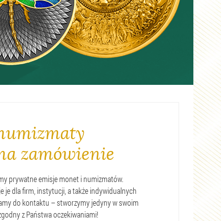
 numizmaty
i na zamówienie
emy prywatne emisje monet i numizmatów.
je dla firm, instytucji, a także indywidualnych
zamy do kontaktu – stworzymy jedyny w swoim
i zgodny z Państwa oczekiwaniami!