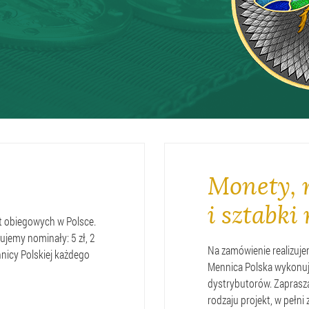
Monety,
i sztabk
 obiegowych w Polsce.
jemy nominały: 5 zł, 2
Na zamówienie realizuj
ennicy Polskiej każdego
Mennica Polska wykonuje 
dystrybutorów. Zapras
rodzaju projekt, w pełn