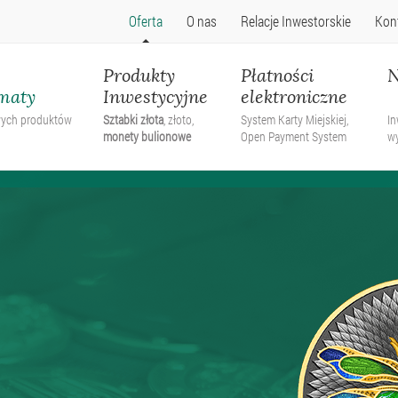
Oferta
O nas
Relacje Inwestorskie
Kon
Produkty
Płatności
N
maty
Inwestycyjne
elektroniczne
wych produktów
Sztabki złota
, złoto,
System Karty Miejskiej,
In
monety bulionowe
Open Payment System
w