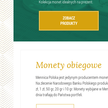
Kolekcja monet idealnych na prezent.
ZOBACZ
PRODUKTY
Monety obiegowe
Mennica Polska jest jedynym producentem monet
Na zlecenie Narodowego Banku Polskiego produku
zł, 1 zł, 50 gr, 20 gr i 10 gr. Monety wybijane w M
dnia trafiają do Państwa portfeli.