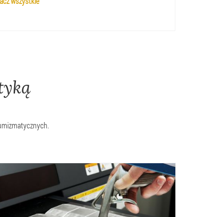
acz wszystkie
tyką
numizmatycznych.