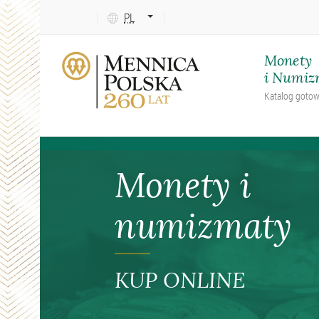
Język
PL
tekstu:
ENG
Monety
i Numiz
Katalog goto
Monety i
numizmaty
KUP ONLINE