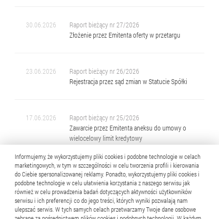
30.06.2026
Raport bieżący nr 27/2026
Złożenie przez Emitenta oferty w przetargu
23.06.2026
Raport bieżący nr 26/2026
Rejestracja przez sąd zmian w Statucie Spółki
17.06.2026
Raport bieżący nr 25/2026
Zawarcie przez Emitenta aneksu do umowy o
wielocelowy limit kredytowy
Informujemy, że wykorzystujemy pliki cookies i podobne technologie w celach
marketingowych, w tym w szczególności w celu tworzenia profili i kierowania
do Ciebie spersonalizowanej reklamy. Ponadto, wykorzystujemy pliki cookies i
01.06.2026
Raport bieżący nr 24/2026
podobne technologie w celu ułatwienia korzystania z naszego serwisu jak
Zakończenie programu skupu akcji własnych
również w celu prowadzenia badań dotyczących aktywności użytkowników
serwisu i ich preferencji co do jego treści, których wyniki pozwalają nam
ulepszać serwis. W tych samych celach przetwarzamy Twoje dane osobowe
zebrane za pośrednictwem plików cookies i podobnych technologii. W każdym