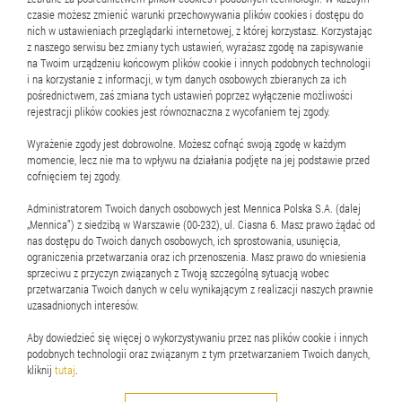
czasie możesz zmienić warunki przechowywania plików cookies i dostępu do
1
2
3
4
5
..
144
nich w ustawieniach przeglądarki internetowej, z której korzystasz. Korzystając
z naszego serwisu bez zmiany tych ustawień, wyrażasz zgodę na zapisywanie
na Twoim urządzeniu końcowym plików cookie i innych podobnych technologii
i na korzystanie z informacji, w tym danych osobowych zbieranych za ich
pośrednictwem, zaś zmiana tych ustawień poprzez wyłączenie możliwości
rejestracji plików cookies jest równoznaczna z wycofaniem tej zgody.
Wyrażenie zgody jest dobrowolne. Możesz cofnąć swoją zgodę w każdym
momencie, lecz nie ma to wpływu na działania podjęte na jej podstawie przed
Raport okresowy
cofnięciem tej zgody.
Administratorem Twoich danych osobowych jest Mennica Polska S.A. (dalej
Sprawozdanie RN
„Mennica”) z siedzibą w Warszawie (00-232), ul. Ciasna 6. Masz prawo żądać od
nas dostępu do Twoich danych osobowych, ich sprostowania, usunięcia,
ograniczenia przetwarzania oraz ich przenoszenia. Masz prawo do wniesienia
sprzeciwu z przyczyn związanych z Twoją szczególną sytuacją wobec
przetwarzania Twoich danych w celu wynikającym z realizacji naszych prawnie
uzasadnionych interesów.
Aby dowiedzieć się więcej o wykorzystywaniu przez nas plików cookie i innych
podobnych technologii oraz związanym z tym przetwarzaniem Twoich danych,
© 2026 Mennica Polska S.A. Wszelkie prawa zastrzeżone
kliknij
tutaj
.
Regulamin
Cookies
Dane osobowe
Mapa serwisu