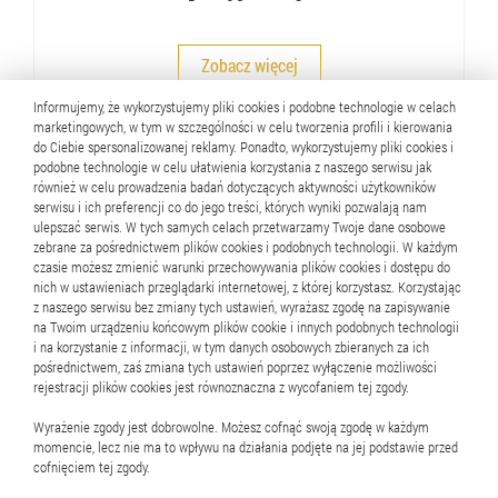
Zobacz więcej
Informujemy, że wykorzystujemy pliki cookies i podobne technologie w celach
marketingowych, w tym w szczególności w celu tworzenia profili i kierowania
do Ciebie spersonalizowanej reklamy. Ponadto, wykorzystujemy pliki cookies i
podobne technologie w celu ułatwienia korzystania z naszego serwisu jak
również w celu prowadzenia badań dotyczących aktywności użytkowników
serwisu i ich preferencji co do jego treści, których wyniki pozwalają nam
ulepszać serwis. W tych samych celach przetwarzamy Twoje dane osobowe
zebrane za pośrednictwem plików cookies i podobnych technologii. W każdym
czasie możesz zmienić warunki przechowywania plików cookies i dostępu do
nich w ustawieniach przeglądarki internetowej, z której korzystasz. Korzystając
z naszego serwisu bez zmiany tych ustawień, wyrażasz zgodę na zapisywanie
na Twoim urządzeniu końcowym plików cookie i innych podobnych technologii
i na korzystanie z informacji, w tym danych osobowych zbieranych za ich
pośrednictwem, zaś zmiana tych ustawień poprzez wyłączenie możliwości
rejestracji plików cookies jest równoznaczna z wycofaniem tej zgody.
Wyrażenie zgody jest dobrowolne. Możesz cofnąć swoją zgodę w każdym
momencie, lecz nie ma to wpływu na działania podjęte na jej podstawie przed
cofnięciem tej zgody.