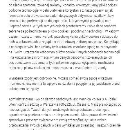
do Ciebie spersonalizowanej reklamy. Ponadto, wykorzystujemy pliki cookies i
podobne technologie w celu ułatwienia korzystania z naszego serwisu jak
również w celu prowadzenia badań dotyczących aktywności użytkowników
serwisu i ich preferencji co do jego treści, których wyniki pozwalają nam
ulepszać serwis. W tych samych celach przetwarzamy Twoje dane osobowe
zebrane za pośrednictwem plików cookies i podobnych technologii. W każdym
czasie możesz zmienić warunki przechowywania plików cookies i dostępu do
nich w ustawieniach przeglądarki internetowej, z której korzystasz. Korzystając
z naszego serwisu bez zmiany tych ustawień, wyrażasz zgodę na zapisywanie
na Twoim urządzeniu końcowym plików cookie i innych podobnych technologii
i na korzystanie z informacji, w tym danych osobowych zbieranych za ich
pośrednictwem, zaś zmiana tych ustawień poprzez wyłączenie możliwości
rejestracji plików cookies jest równoznaczna z wycofaniem tej zgody.
Wyrażenie zgody jest dobrowolne. Możesz cofnąć swoją zgodę w każdym
momencie, lecz nie ma to wpływu na działania podjęte na jej podstawie przed
cofnięciem tej zgody.
Administratorem Twoich danych osobowych jest Mennica Polska S.A. (dalej
„Mennica”) z siedzibą w Warszawie (00-232), ul. Ciasna 6. Masz prawo żądać od
nas dostępu do Twoich danych osobowych, ich sprostowania, usunięcia,
ograniczenia przetwarzania oraz ich przenoszenia. Masz prawo do wniesienia
sprzeciwu z przyczyn związanych z Twoją szczególną sytuacją wobec
przetwarzania Twoich danych w celu wynikającym z realizacji naszych prawnie