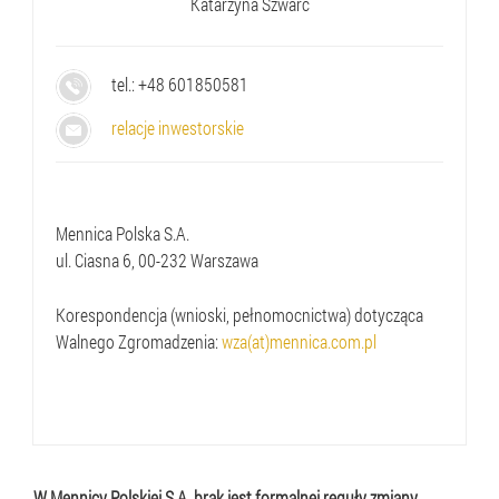
Katarzyna Szwarc
tel.: +48
601850581
relacje inwestorskie
Mennica Polska S.A.
ul. Ciasna 6, 00-232 Warszawa
Korespondencja (wnioski, pełnomocnictwa) dotycząca
Walnego Zgromadzenia:
wza(at)mennica.com.pl
W Mennicy Polskiej S.A. brak jest formalnej reguły zmiany