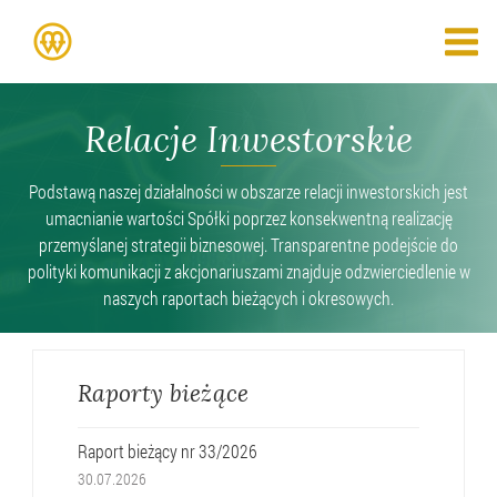
Relacje Inwestorskie
Podstawą naszej działalności w obszarze relacji inwestorskich jest
umacnianie wartości Spółki poprzez konsekwentną realizację
przemyślanej strategii biznesowej. Transparentne podejście do
polityki komunikacji z akcjonariuszami znajduje odzwierciedlenie w
naszych raportach bieżących i okresowych.
Raporty bieżące
Raport bieżący nr 33/2026
30.07.2026