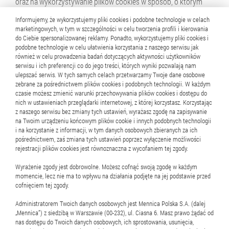
oraz na wykorzystywanie plików cookies w sposób, o którym
mowa powyżej.
Informujemy, że wykorzystujemy pliki cookies i podobne technologie w celach
marketingowych, w tym w szczególności w celu tworzenia profili i kierowania
9.
Ograniczenia w stosowaniu
do Ciebie spersonalizowanej reklamy. Ponadto, wykorzystujemy pliki cookies i
podobne technologie w celu ułatwienia korzystania z naszego serwisu jak
cookies
również w celu prowadzenia badań dotyczących aktywności użytkowników
serwisu i ich preferencji co do jego treści, których wyniki pozwalają nam
Informujemy, że ograniczenia stosowania plików cookies mogą
ulepszać serwis. W tych samych celach przetwarzamy Twoje dane osobowe
zebrane za pośrednictwem plików cookies i podobnych technologii. W każdym
wpłynąć na niektóre funkcjonalności dostępne na stronach
czasie możesz zmienić warunki przechowywania plików cookies i dostępu do
internetowych serwisu Mennicy (zob. spis takich
nich w ustawieniach przeglądarki internetowej, z której korzystasz. Korzystając
funkcjonalności w pkt. 5 powyżej).
z naszego serwisu bez zmiany tych ustawień, wyrażasz zgodę na zapisywanie
na Twoim urządzeniu końcowym plików cookie i innych podobnych technologii
i na korzystanie z informacji, w tym danych osobowych zbieranych za ich
Pliki cookies nie powodują zmian konfiguracyjnych w
pośrednictwem, zaś zmiana tych ustawień poprzez wyłączenie możliwości
Urządzeniu. Pliki cookies przechowywane na Twoim Urządzeniu
rejestracji plików cookies jest równoznaczna z wycofaniem tej zgody.
oraz uzyskiwanie do nich dostępu nie powoduje innych zmian
Wyrażenie zgody jest dobrowolne. Możesz cofnąć swoją zgodę w każdym
konfiguracyjnych w Twoim Urządzeniu, ani w oprogramowaniu
momencie, lecz nie ma to wpływu na działania podjęte na jej podstawie przed
na nim zainstalowanym.
cofnięciem tej zgody.
Administratorem Twoich danych osobowych jest Mennica Polska S.A. (dalej
Wszelkie pytania, reklamacje lub sprzeciwy wobec
„Mennica”) z siedzibą w Warszawie (00-232), ul. Ciasna 6. Masz prawo żądać od
wykorzystywania przez nas plików cookies prosimy zgłaszać na
nas dostępu do Twoich danych osobowych, ich sprostowania, usunięcia,