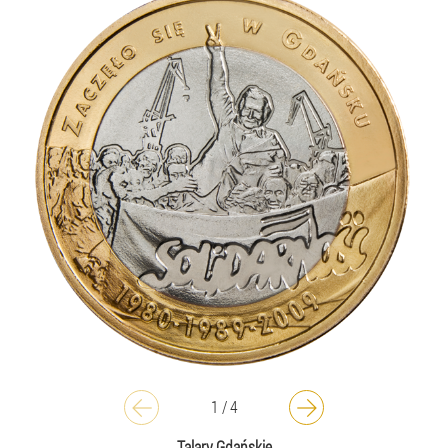
1
/
4
Talary Gdańskie