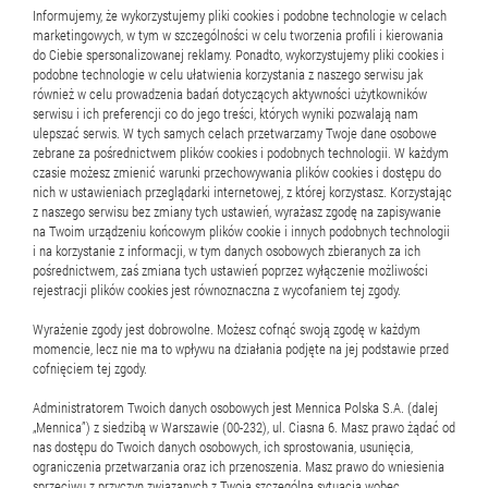
Informujemy, że wykorzystujemy pliki cookies i podobne technologie w celach
marketingowych, w tym w szczególności w celu tworzenia profili i kierowania
do Ciebie spersonalizowanej reklamy. Ponadto, wykorzystujemy pliki cookies i
podobne technologie w celu ułatwienia korzystania z naszego serwisu jak
17 lipca 2026
również w celu prowadzenia badań dotyczących aktywności użytkowników
serwisu i ich preferencji co do jego treści, których wyniki pozwalają nam
ulepszać serwis. W tych samych celach przetwarzamy Twoje dane osobowe
Fałszywe sztabki i
zebrane za pośrednictwem plików cookies i podobnych technologii. W każdym
podrobione paragony.
czasie możesz zmienić warunki przechowywania plików cookies i dostępu do
nich w ustawieniach przeglądarki internetowej, z której korzystasz. Korzystając
Mennica Polska ostrzega
z naszego serwisu bez zmiany tych ustawień, wyrażasz zgodę na zapisywanie
rocederem
przed nowym p...
na Twoim urządzeniu końcowym plików cookie i innych podobnych technologii
i na korzystanie z informacji, w tym danych osobowych zbieranych za ich
pośrednictwem, zaś zmiana tych ustawień poprzez wyłączenie możliwości
Mennica Polska ostrzega przed przypadkami
rejestracji plików cookies jest równoznaczna z wycofaniem tej zgody.
sprzedaży fałszywych sztabek złota, którym
towarzyszą podrobione dokumenty zakupu mające
Wyrażenie zgody jest dobrowolne. Możesz cofnąć swoją zgodę w każdym
momencie, lecz nie ma to wpływu na działania podjęte na jej podstawie przed
uwiarygodnić transakcję. To kolejna odsłona coraz
cofnięciem tej zgody.
owanych
bardziej wyrafin...
metod
Administratorem Twoich danych osobowych jest Mennica Polska S.A. (dalej
stosowanych
„Mennica”) z siedzibą w Warszawie (00-232), ul. Ciasna 6. Masz prawo żądać od
nas dostępu do Twoich danych osobowych, ich sprostowania, usunięcia,
przez
Zobacz więcej
ograniczenia przetwarzania oraz ich przenoszenia. Masz prawo do wniesienia
oszustów
sprzeciwu z przyczyn związanych z Twoją szczególną sytuacją wobec