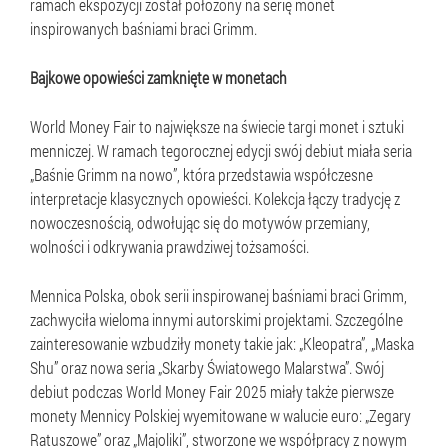
ramach ekspozycji został położony na serię monet
inspirowanych baśniami braci Grimm.
Bajkowe opowieści zamknięte w monetach
World Money Fair to największe na świecie targi monet i sztuki
menniczej. W ramach tegorocznej edycji swój debiut miała seria
„Baśnie Grimm na nowo”, która przedstawia współczesne
interpretacje klasycznych opowieści. Kolekcja łączy tradycję z
nowoczesnością, odwołując się do motywów przemiany,
wolności i odkrywania prawdziwej tożsamości.
Mennica Polska, obok serii inspirowanej baśniami braci Grimm,
zachwyciła wieloma innymi autorskimi projektami. Szczególne
zainteresowanie wzbudziły monety takie jak: „Kleopatra”, „Maska
Shu” oraz nowa seria „Skarby Światowego Malarstwa”. Swój
debiut podczas World Money Fair 2025 miały także pierwsze
monety Mennicy Polskiej wyemitowane w walucie euro: „Zegary
Ratuszowe” oraz „Majoliki”, stworzone we współpracy z nowym