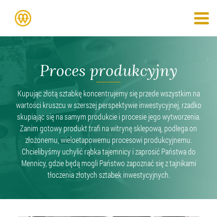
Proces produkcyjny
Kupując złotą sztabkę koncentrujemy się przede wszystkim na
wartości kruszcu w szerszej perspektywie inwestycyjnej, rzadko
skupiając się na samym produkcie i procesie jego wytworzenia.
Zanim gotowy produkt trafi na witrynę sklepową, podlega on
złożonemu, wieloetapowemu procesowi produkcyjnemu.
Chcielibyśmy uchylić rąbka tajemnicy i zaprosić Państwa do
Mennicy, gdzie będą mogli Państwo zapoznać się z tajnikami
tłoczenia złotych sztabek inwestycyjnych.