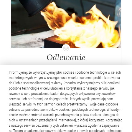
Odlewanie
Proces odlewu sztabek inwestycyjnych
Informujemy, że wykorzystujemy pliki cookies i podobne technologie w celach
marketingowych, w tym w szczególności w celu tworzenia profili i kierowania
do Ciebie spersonalizowanej reklamy. Ponadto, wykorzystujemy pliki cookies i
Zobacz więcej
podobne technologie w celu ułatwienia korzystania z naszego serwisu jak
również w celu prowadzenia badań dotyczących aktywności użytkowników
serwisu i ich preferencji co do jego treści, których wyniki pozwalają nam
ulepszać serwis. W tych samych celach przetwarzamy Twoje dane osobowe
zebrane za pośrednictwem plików cookies i podobnych technologii. W każdym
czasie możesz zmienić warunki przechowywania plików cookies i dostępu do
nich w ustawieniach przeglądarki internetowej, z której korzystasz. Korzystając
Kontakt
z naszego serwisu bez zmiany tych ustawień, wyrażasz zgodę na zapisywanie
na Twoim urządzeniu końcowym plików cookie i innych podobnych technologii