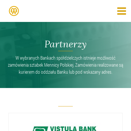
Partnerzy
W wybranych Bankach spółdzielczych istnieje możliwość
zamówienia sztabek Mennicy Polskiej. Zamówienia realizowane są
kurierem do oddziału Banku lub pod wskazany adres.