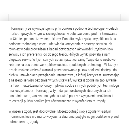
Sklepy firmowe Mennicy
Informujemy, że wykorzystujemy pliki cookies i podobne technologie w celach
marketingowych, w tym w szczególności w celu tworzenia profili i kierowania
Polskiej
do Ciebie spersonalizowanej reklamy. Ponadto, wykorzystujemy pliki cookies i
podobne technologie w celu ułatwienia korzystania z naszego serwisu jak
również w celu prowadzenia badań dotyczących aktywności użytkowników
serwisu i ich preferencji co do jego treści, których wyniki pozwalają nam
ulepszać serwis. W tych samych celach przetwarzamy Twoje dane osobowe
zebrane za pośrednictwem plików cookies i podobnych technologii. W każdym
Zobacz więcej
czasie możesz zmienić warunki przechowywania plików cookies i dostępu do
nich w ustawieniach przeglądarki internetowej, z której korzystasz. Korzystając
z naszego serwisu bez zmiany tych ustawień, wyrażasz zgodę na zapisywanie
na Twoim urządzeniu końcowym plików cookie i innych podobnych technologii
i na korzystanie z informacji, w tym danych osobowych zbieranych za ich
pośrednictwem, zaś zmiana tych ustawień poprzez wyłączenie możliwości
rejestracji plików cookies jest równoznaczna z wycofaniem tej zgody.
PKO Bank Polski S.A.
Wyrażenie zgody jest dobrowolne. Możesz cofnąć swoją zgodę w każdym
momencie, lecz nie ma to wpływu na działania podjęte na jej podstawie przed
cofnięciem tej zgody.