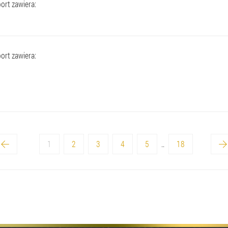
ort zawiera:
ort zawiera:
1
2
3
4
5
..
18