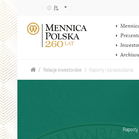
Język
PL
tekstu:
ENG
Mennic
Prezent
Inwesto
Archiw
Relacje inwestorskie
Raporty i sprawozdania
Raporty 