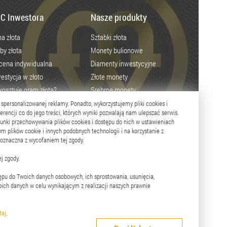
C Inwestora
Nasze produkty
a złota
Sztabki złota
by złota
Monety bulionowe
cena indywidualna
Diamenty inwestycyjne
estycja w złoto
Złote monety
 kosztuje gram złota?
Srebrne monety
ie kupić złoto?
Monety NBP
 spersonalizowanej reklamy. Ponadto, wykorzystujemy pliki cookies i
rencji co do jego treści, których wyniki pozwalają nam ulepszać serwis.
co zainwestować?
Numizmaty
nki przechowywania plików cookies i dostępu do nich w ustawieniach
m plików cookie i innych podobnych technologii i na korzystanie z
noznaczna z wycofaniem tej zgody.
j zgody.
ępu do Twoich danych osobowych, ich sprostowania, usunięcia,
ich danych w celu wynikającym z realizacji naszych prawnie
a serwisu
RSS
taj
.