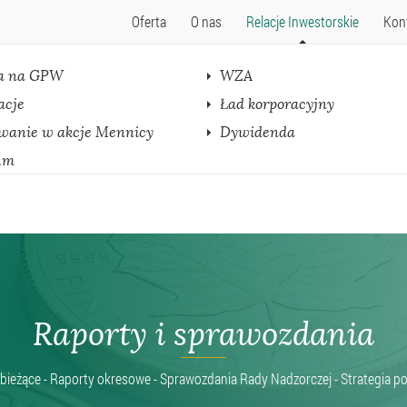
Oferta
O nas
Relacje Inwestorskie
Kon
a na GPW
WZA
acje
Ład korporacyjny
wanie w akcje Mennicy
Dywidenda
um
Raporty i sprawozdania
bieżące - Raporty okresowe - Sprawozdania Rady Nadzorczej - Strategia 