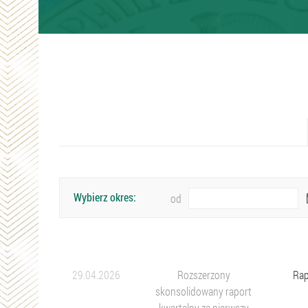
Wybierz okres:
od
29.04.2026
Rozszerzony
Rap
skonsolidowany raport
kwartalny za pierwszy