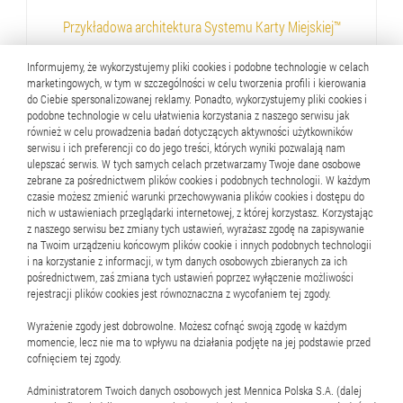
Przykładowa architektura Systemu Karty Miejskiej™
Informujemy, że wykorzystujemy pliki cookies i podobne technologie w celach
marketingowych, w tym w szczególności w celu tworzenia profili i kierowania
do Ciebie spersonalizowanej reklamy. Ponadto, wykorzystujemy pliki cookies i
podobne technologie w celu ułatwienia korzystania z naszego serwisu jak
również w celu prowadzenia badań dotyczących aktywności użytkowników
serwisu i ich preferencji co do jego treści, których wyniki pozwalają nam
ulepszać serwis. W tych samych celach przetwarzamy Twoje dane osobowe
zebrane za pośrednictwem plików cookies i podobnych technologii. W każdym
czasie możesz zmienić warunki przechowywania plików cookies i dostępu do
nich w ustawieniach przeglądarki internetowej, z której korzystasz. Korzystając
z naszego serwisu bez zmiany tych ustawień, wyrażasz zgodę na zapisywanie
na Twoim urządzeniu końcowym plików cookie i innych podobnych technologii
i na korzystanie z informacji, w tym danych osobowych zbieranych za ich
pośrednictwem, zaś zmiana tych ustawień poprzez wyłączenie możliwości
rejestracji plików cookies jest równoznaczna z wycofaniem tej zgody.
Oprogramowanie
Wyrażenie zgody jest dobrowolne. Możesz cofnąć swoją zgodę w każdym
momencie, lecz nie ma to wpływu na działania podjęte na jej podstawie przed
cofnięciem tej zgody.
Gold™ - oprogramowanie do obsługi naszego systemu
Administratorem Twoich danych osobowych jest Mennica Polska S.A. (dalej