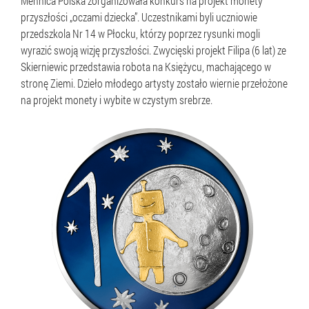
Mennica Polska zorganizowała konkurs na projekt monety
przyszłości „oczami dziecka”. Uczestnikami byli uczniowie
przedszkola Nr 14 w Płocku, którzy poprzez rysunki mogli
wyrazić swoją wizję przyszłości. Zwycięski projekt Filipa (6 lat) ze
Skierniewic przedstawia robota na Księżycu, machającego w
stronę Ziemi. Dzieło młodego artysty zostało wiernie przełożone
na projekt monety i wybite w czystym srebrze.