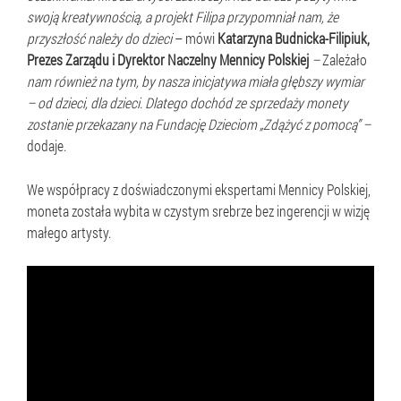
swoją kreatywnością, a projekt Filipa przypomniał nam, że
przyszłość należy do dzieci
– mówi
Katarzyna Budnicka-Filipiuk,
Prezes Zarządu i Dyrektor Naczelny Mennicy Polskiej
–
Zależało
nam również na tym, by nasza inicjatywa miała głębszy wymiar
– od dzieci, dla dzieci. Dlatego dochód ze sprzedaży monety
zostanie przekazany na Fundację Dzieciom „Zdążyć z pomocą” –
dodaje.
We współpracy z doświadczonymi ekspertami Mennicy Polskiej,
moneta została wybita w czystym srebrze bez ingerencji w wizję
małego artysty.