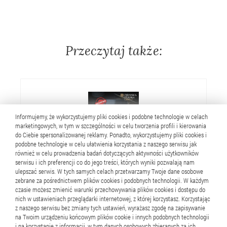
Przeczytaj także:
Informujemy, że wykorzystujemy pliki cookies i podobne technologie w celach
marketingowych, w tym w szczególności w celu tworzenia profili i kierowania
do Ciebie spersonalizowanej reklamy. Ponadto, wykorzystujemy pliki cookies i
podobne technologie w celu ułatwienia korzystania z naszego serwisu jak
17 lipca 2026
również w celu prowadzenia badań dotyczących aktywności użytkowników
serwisu i ich preferencji co do jego treści, których wyniki pozwalają nam
ulepszać serwis. W tych samych celach przetwarzamy Twoje dane osobowe
Fałszywe sztabki i
zebrane za pośrednictwem plików cookies i podobnych technologii. W każdym
podrobione paragony.
czasie możesz zmienić warunki przechowywania plików cookies i dostępu do
nich w ustawieniach przeglądarki internetowej, z której korzystasz. Korzystając
Mennica Polska ostrzega
z naszego serwisu bez zmiany tych ustawień, wyrażasz zgodę na zapisywanie
rocederem
przed nowym p...
na Twoim urządzeniu końcowym plików cookie i innych podobnych technologii
i na korzystanie z informacji, w tym danych osobowych zbieranych za ich