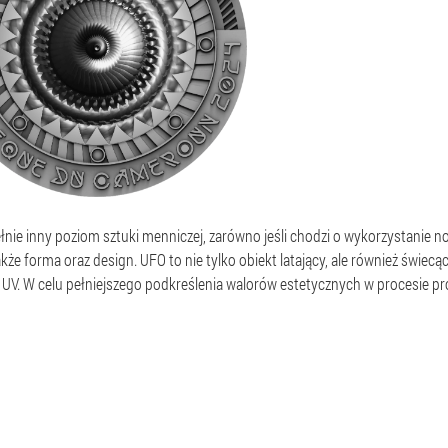
ie inny poziom sztuki menniczej, zarówno jeśli chodzi o wykorzystanie now
e forma oraz design. UFO to nie tylko obiekt latający, ale również świecąc
 UV. W celu pełniejszego podkreślenia walorów estetycznych w procesie p