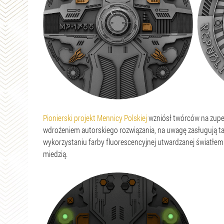
Pionierski projekt Mennicy Polskiej
wzniósł twórców na zupełn
wdrożeniem autorskiego rozwiązania, na uwagę zasługują takż
wykorzystaniu farby fluorescencyjnej utwardzanej światłem
miedzią.