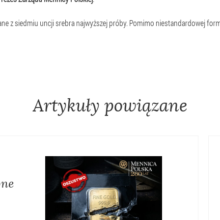
nane z siedmiu uncji srebra najwyższej próby. Pomimo niestandardowej for
Artykuły powiązane
one
rocederem