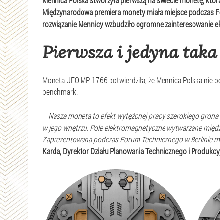
Mennica Polska stworzyła pierwszą na świecie monetę, która 
Międzynarodowa premiera monety miała miejsce podczas Fo
rozwiązanie Mennicy wzbudziło ogromne zainteresowanie e
Pierwsza i jedyna tak
Moneta UFO MP-1766 potwierdziła, że Mennica Polska nie be
benchmark.
–
Nasza moneta to efekt wytężonej pracy szerokiego grona e
w jego wnętrzu. Pole elektromagnetyczne wytwarzane międz
Zaprezentowana podczas Forum Technicznego w Berlinie mo
Karda, Dyrektor Działu Planowania Technicznego i Produkcy