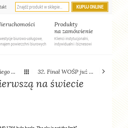
takt
ieruchomości
Produkty
na zamówienie
westycje biurowo-usługowe,
Klienci instytucjonalni,
ynajem powierzchni biurowych
indywidualni i biznesowi
go ...
32. Finał WOŚP już ...
ierwszą na świecie