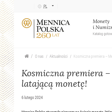
Język
PL
tekstu:
ENG
Monety
i Numiz
Katalog goto
O nas
Aktualności
Kosmiczna premiera – Men
Kosmiczna premiera – 
latającą monetę!
6 lutego 2024