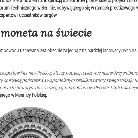
unosi się w powietrzu. Inspiracją dla autorów pionierskiego projektu UFO M
rum Technicznego w Berlinie, odbywającego się w ramach prestiżowego 
kspertów i uczestników targów.
a moneta na świecie
z powodu uznawana jest obecnie za jedną z najbardziej innowacyjnych na
kspertów Mennicy Polskiej, którzy potrafią realizować najbardziej ambitn
y specjalną podstawką a wspomnianym silnikiem tworzy swego rodzaju tun
neta to prototyp. Do szerszego grona odbiorców UFO MP-1766 trafi najpe
jnego w Mennicy Polskiej.