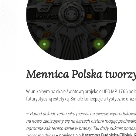
Mennica Polska tworz
W unikalnym na skalę światową projekcie UFO MP-1766 połą
futurystyczną estetyką. Śmiałe koncepcje artystyczne oraz 
–
Ponad dekadę temu jako pierwsi na świecie wyprodukowal
na nowo zapisujemy się na kartach historii mogąc pochwalić
ogromne zainteresowanie w branży. Tak duży sukces podcza
ogromną dumą
– powiedziała
Katarzyna Budnicka-Filipiuk, 