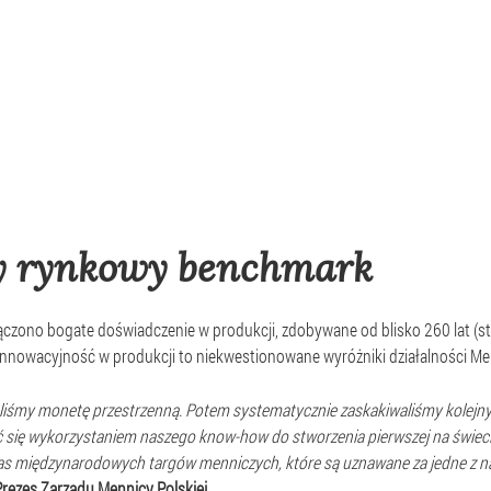
y rynkowy benchmark
czono bogate doświadczenie w produkcji, zdobywane od blisko 260 lat (st
innowacyjność w produkcji to niekwestionowane wyróżniki działalności Men
iśmy monetę przestrzenną. Potem systematycznie zaskakiwaliśmy kolejny
 się
wykorzystaniem naszego know-how do stworzenia pierwszej na świecie
s międzynarodowych targów menniczych, które są uznawane za jedne z naj
Prezes Zarządu Mennicy Polskiej
.