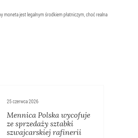
my moneta jest legalnym środkiem płatniczym, choć realna
25 czerwca 2026
15 cze
Mennica Polska wycofuje
Cze
ze sprzedaży sztabki
cyf
szwajcarskiej rafinerii
Pol