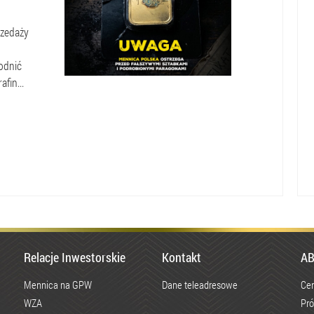
rzedaży
odnić
owanych
fin...
metod
stosowanych
przez
oszustów
wykorzystujących
rosnące
zainteresowanie
inwestowaniem
w
metale
Relacje Inwestorskie
Kontakt
AB
szlachetne.
Mennica na GPW
Dane teleadresowe
Cen
WZA
Pró