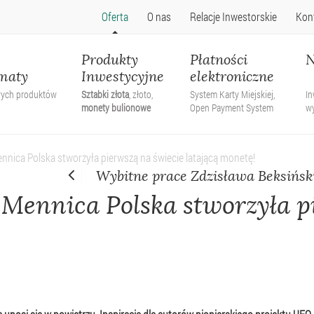
Oferta
O nas
Relacje Inwestorskie
Kon
Produkty
Płatności
N
maty
Inwestycyjne
elektroniczne
wych produktów
Sztabki złota
, złoto,
System Karty Miejskiej,
In
monety bulionowe
Open Payment System
w
nica Polska stworzyła pierwszą na świecie latającą monetę!
Wybitne prace Zdzisława Beksińskie
Mennica Polska stworzyła p