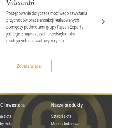
Valcambi
inte
Postępowanie dotyczące możliwego zawyżania
Mennic
przychodów oraz transakcji realizowanych
„Czerw
pomiędzy podmiotami grupy Rajesh Exports,
interpr
jednego z największych przedsiębiorstw
Grimm. 
złota,
działających na światowym rynku ...
Agi Pie
zwróciło
uwagę
światowych
Zobacz więcej
Z
mediów
na
należącą
do
grupy
szwajcarską
C Inwestora
Nasze produkty
rafinerię
Valcambi.
a złota
Sztabki złota
Producent
by złota
Monety bulionowe