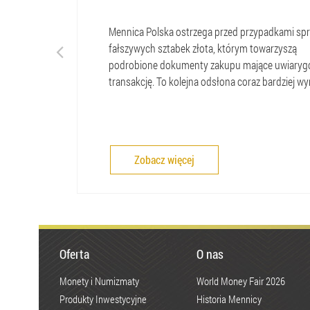
Mennica Polska ostrzega przed przypadkami sp
fałszywych sztabek złota, którym towarzyszą
podrobione dokumenty zakupu mające uwiaryg
transakcję. To kolejna odsłona coraz bardziej wyra
Zobacz więcej
Oferta
O nas
Monety i Numizmaty
World Money Fair 2026
Produkty Inwestycyjne
Historia Mennicy