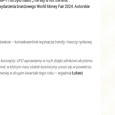
P-1766 było hasło „The sky is not the limit”.
wydarzenia branżowego World Money Fair 2024. Autorskie
 świecie – konsekwentnie wyznacza trendy i tworzy rynkowy
e koncepty. UFO wprawiamy w ruch dzięki silnikowi ukrytemu
el, w którym nasz statek kosmiczny unosi się w powietrzu.
wniej w drugim kwartale tego roku
– wyjaśnia
Łukasz