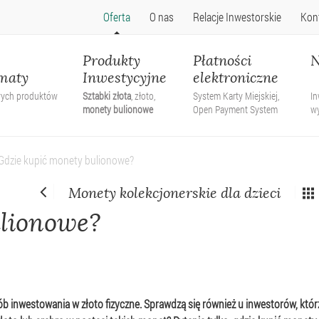
Oferta
O nas
Relacje Inwestorskie
Kon
Produkty
Płatności
N
maty
Inwestycyjne
elektroniczne
wych produktów
Sztabki złota
, złoto,
System Karty Miejskiej,
In
monety bulionowe
Open Payment System
w
Gdzie kupić monety bulionowe?
Monety kolekcjonerskie dla dzieci
ulionowe?
b inwestowania w złoto fizyczne. Sprawdzą się również u inwestorów, którz