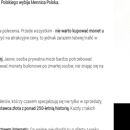
Polskiego wybija Mennica Polska.
 polecenia. Przede wszystkim -
nie warto kupować monet u
ć na atrakcyjne ceny, to jednak zarazem łatwiej trafić w
j.
Jasne, osoba prywatna może bardzo potrzebować
dawać monety bulionowe po zmarłej osobie, nie znając się na
alerów, którzy czasem specjalizują się nie tylko w sprzedaży,
wca złota z ponad 250-letnią historią.
Każdy z takich
ctwem internetu.
Co ważne, nie chodzi tu o oferty z rynku