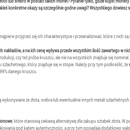
złoto lub srebro w postaci takich monet? Pytanie tylko, gdzie kupić monet
jakieś konkretne okazy są szczególnie godne uwagi? Wszystkiego dowiesz s
pierw przyjrzeć się ich charakterystyce i przeanalizować, które z nich są 
 nakładów, a na ich cenę wpływa przede wszystkim ilość zawartego w nich 
rodukcji, czy też próba kruszcu, ale nie na wszystkich znajduje się nomina
 szlachetnego, który znajduje się w stopie. Należy przy tym podkreślić, że
9,99% danego kruszcu.
 wykonywane ze złota, srebra lub ewentualnie innych metali szlachetnych
lionowe
, które stanowią ciekawą alternatywę dla zakupu sztabek złota. W p
ryfikowania pod kątem autentyczności, a przy tym posiadają dodatkowo wal