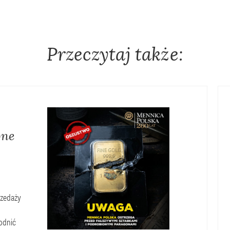
Przeczytaj także:
one
rocederem
rzedaży
odnić