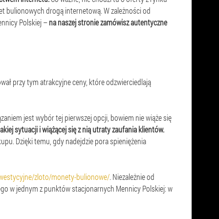
t bulionowych drogą internetową. W zależności od
ennicy Polskiej –
na naszej stronie zamówisz autentyczne
ał przy tym atrakcyjne ceny, które odzwierciedlają
niem jest wybór tej pierwszej opcji, bowiem nie wiąże się
j sytuacji i wiążącej się z nią utraty zaufania klientów.
kupu. Dzięki temu, gdy nadejdzie pora spieniężenia
nwestycyjne/zloto/monety-bulionowe/
. Niezależnie od
tego w jednym z punktów stacjonarnych Mennicy Polskiej: w