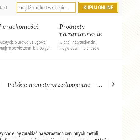
takt
ieruchomości
Produkty
na zamówienie
westycje biurowo-usługowe,
Klienci instytucjonalni,
ynajem powierzchni biurowych
indywidualni i biznesowi
Polskie monety przedwojenne – ...
y chcieliby zarabiać na wzrostach cen innych metali