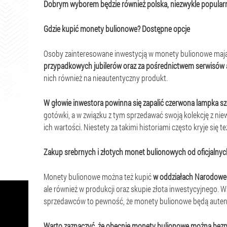
Dobrym wyborem będzie również polska, niezwykle popularn
Gdzie kupić monety bulionowe? Dostępne opcje
Osoby zainteresowane inwestycją w monety bulionowe mają d
przypadkowych jubilerów oraz za pośrednictwem serwisów 
nich również na nieautentyczny produkt.
W głowie inwestora powinna się zapalić czerwona lampka sz
gotówki, a w związku z tym sprzedawać swoją kolekcję z niew
ich wartości. Niestety za takimi historiami często kryje się 
Zakup srebrnych i złotych monet bulionowych od oficjalny
Monety bulionowe można też kupić
w oddziałach Narodowe
ale również w produkcji oraz skupie złota inwestycyjnego. 
sprzedawców to pewność, że monety bulionowe będą autenty
Warto zaznaczyć, że obecnie monety bulionowe można bezpie