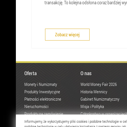
transakcję. To kolejna odsłona coraz bardziej wyra
Zobacz więcej
Oferta
O nas
Monety i Numizmaty
World Money Fair 2026
Produkty Inwestycyjne
Historia Mennicy
Płatności elektroniczne
Gabinet Numizmatyczny
Nieruchomości
Misja i Polityka
Produkty na zamówienie
Członkostwo w organizacjac
Grupa kapitałowa
Informujemy, że wykorzystujemy pliki cookies i podobne technologie w cel
podobne technologie w celu ułatwienia korzystania z naszego serwisu jak