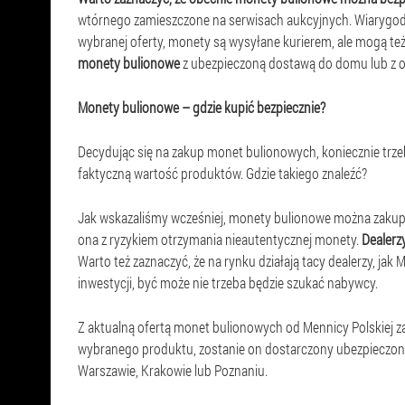
wtórnego zamieszczone na serwisach aukcyjnych. Wiarygod
wybranej oferty, monety są wysyłane kurierem, ale mogą też
monety bulionowe
z ubezpieczoną dostawą do domu lub z o
Monety bulionowe – gdzie kupić bezpiecznie?
Decydując się na zakup monet bulionowych, koniecznie trzeb
faktyczną wartość produktów. Gdzie takiego znaleźć?
Jak wskazaliśmy wcześniej, monety bulionowe można zakupić
ona z ryzykiem otrzymania nieautentycznej monety.
Dealerzy
Warto też zaznaczyć, że na rynku działają tacy dealerzy, jak
inwestycji, być może nie trzeba będzie szukać nabywcy.
Z aktualną ofertą monet bulionowych od Mennicy Polskiej 
wybranego produktu, zostanie on dostarczony ubezpieczoną 
Warszawie, Krakowie lub Poznaniu.