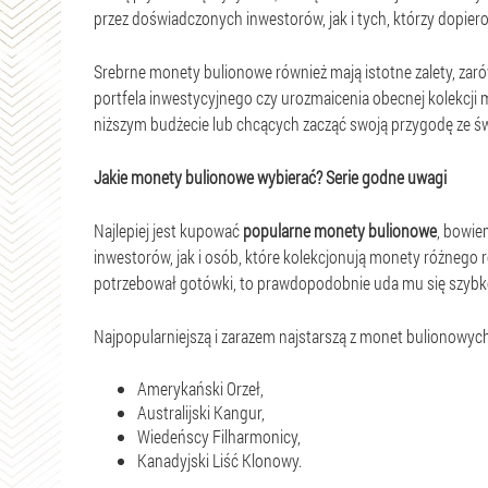
przez doświadczonych inwestorów, jak i tych, którzy dopiero
Srebrne monety bulionowe również mają istotne zalety, zaró
portfela inwestycyjnego czy urozmaicenia obecnej kolekcji m
niższym budżecie lub chcących zacząć swoją przygodę ze św
Jakie monety bulionowe wybierać? Serie godne uwagi
Najlepiej jest kupować
popularne monety bulionowe
, bowi
inwestorów, jak i osób, które kolekcjonują monety różnego r
potrzebował gotówki, to prawdopodobnie uda mu się szybko
Najpopularniejszą i zarazem najstarszą z monet bulionowych
Amerykański Orzeł,
Australijski Kangur,
Wiedeńscy Filharmonicy,
Kanadyjski Liść Klonowy.