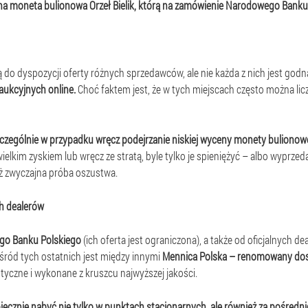
a moneta bulionowa Orzeł Bielik, którą na zamówienie Narodowego Banku 
o dyspozycji oferty różnych sprzedawców, ale nie każda z nich jest godna
aukcyjnych online.
Choć faktem jest, że w tych miejscach często można liczy
czególnie w przypadku wręcz podejrzanie niskiej wyceny monety bulionowe
ielkim zyskiem lub wręcz ze stratą, byle tylko je spieniężyć – albo wyprze
też zwyczajna próba oszustwa.
ch dealerów
go Banku Polskiego
(ich oferta jest ograniczona), a także od oficjalnych de
Wśród tych ostatnich jest między innymi
Mennica Polska – renomowany dosta
czne i wykonane z kruszcu najwyższej jakości.
cznie nabyć nie tylko w punktach stacjonarnych, ale również za pośredni