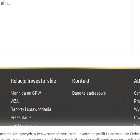
owanych
fin...
metod
stosowanych
przez
oszustów
wykorzystujących
rosnące
zainteresowanie
inwestowaniem
w
metale
Relacje Inwestorskie
Kontakt
AB
szlachetne.
Mennica na GPW
Dane teleadresowe
Cen
WZA
Pró
Raporty i sprawozdania
Wy
Prezentacje
Inw
h
Ład korporacyjny
Ile
Dokumenty korporacyjne
Gdz
ach marketingowych, w tym w szczególności w celu tworzenia profili i kierowania do Ciebie
 również w celu prowadzenia badań dotyczących aktywności użytkowników serwisu i ich prefe