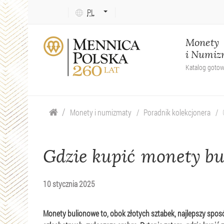
Język
PL
tekstu:
ENG
Monety
i Numiz
Katalog goto
Monety i numizmaty
Poradnik kolekcjonera
Gdzie kupić monety b
10 stycznia 2025
Monety bulionowe to, obok złotych sztabek, najlepszy sposó