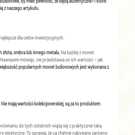
y bulionowe, by mieć pewność, że będą autentyczne? I które
ię z naszego artykułu.
najlepsze dla celów inwestycyjnych.
złota, srebra lub innego metalu.
Na każdej z monet
ł. Nawiasem mówiąc, nie przedstawia on ich wartości – jak
większość popularnych monet bulionowych jest wykonana z
.
Nie mają wartości kolekcjonerskiej, są za to produktem
orównaniu do tych ostatnich wiążą się z praktycznie taką
ory estetyczne. To sprawia, że są chętnie nabywane zarówno