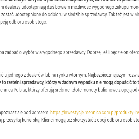
ni dealerzy udostępniają dziś bowiem możliwość wygodnego zakupu mone
 zostać udostępnione do odbioru w siedzibie sprzedawcy. Tak też jest w M
pcją odbioru osobistego.
a zadbać o wybór wiarygodnego sprzedawcy. Dobrze, jeśli będzie on oferow
 u jednego z dealerów lub na rynku wtórnym. Najbezpieczniejszym rozwiąza
 to rzetelni sprzedawcy, którzy w żadnym wypadku nie mogą dopuścić to takie
 Mennica Polska, którzy oferują srebrne i złote monety bulionowe z opcją od
zapoznasz się pod adresem:
https://inwestycje.mennica.com.pl/produkty-i
przesyłką kurierską. Klienci mogą też skorzystać z opcji odbioru osobis