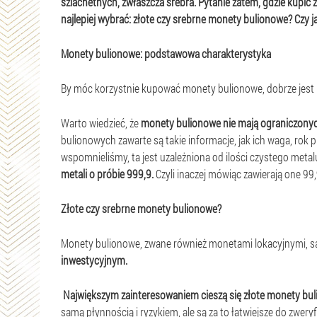
szlachetnych, zwłaszcza srebra. Pytanie zatem, gdzie kupić 
najlepiej wybrać: złote czy srebrne monety bulionowe? Czy 
Monety bulionowe: podstawowa charakterystyka
By móc korzystnie kupować monety bulionowe, dobrze jest naj
Warto wiedzieć, że
monety bulionowe nie mają ograniczonych
bulionowych zawarte są takie informacje, jak ich waga, rok p
wspomnieliśmy, ta jest uzależniona od ilości czystego metalu
metali o próbie 999,9.
Czyli inaczej mówiąc zawierają one 9
Złote czy srebrne monety bulionowe?
Monety bulionowe, zwane również monetami lokacyjnymi, są
inwestycyjnym.
Największym zainteresowaniem cieszą się złote monety bu
samą płynnością i ryzykiem, ale są za to łatwiejsze do zwe