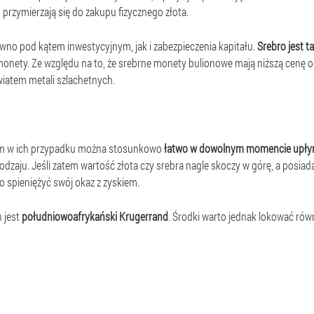
 przymierzają się do zakupu fizycznego złota.
wno pod kątem inwestycyjnym, jak i zabezpieczenia kapitału.
Srebro jest t
onety. Ze względu na to, że srebrne monety bulionowe mają niższą cenę od 
iatem metali szlachetnych.
em w ich przypadku można stosunkowo
łatwo w dowolnym momencie upłyn
odzaju. Jeśli zatem wartość złota czy srebra nagle skoczy w górę, a posiad
 spieniężyć swój okaz z zyskiem.
 jest
południowoafrykański Krugerrand
. Środki warto jednak lokować równ