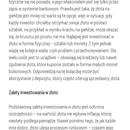
fizycznie się nie posiada, a jego właścicielem jest się tylko przez
zapis w systemie bankowym. Prawda jest taka, że złota na
giełdzie jest mniej niż warte są te opcje, więc w sytuacji, gdy
każdy inwestor chciałby otrzymać swoje złoto w postaci
sztabek, na przykład w wyniku krachu na giełdzie, może okazać
się, że kruszcu po prostu nie ma. Najlepiej jest inwestować w
złoto w formie fizycznej – sztabki lub monety. Z tym jednak
wiążę się kolejna wada, czyli problem z przechowywaniem. Dla
wielu osób jest to uciążliwe – obawiają się kradzieży lub nawet
zgubienia złota, które kupione zostało w formie małych monet
bulionowych. Odpowiedzią na tę bolączkę może być
skorzystanie z depozytu, który często oferują sprzedawcy złota.
Zalety inwestowania w złoto
Podstawową zaletą inwestowania w złoto jest ochrona
oszczędności – na wartość złota nie wpływa inflacja, której
niestety podlega pieniądze. Nawet pomimo tego, że jak każde
inne dobro, złoto ulega procesom rynkowym – czasem jego