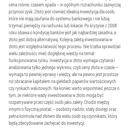
cena rośnie, czasem spada – w ogólnym rozrachunku zazwyczaj
przynosi zysk. Złoto jest również idealną inwestycją dla osób,
które nie mają zaufania do systemu bankowego i nie lubią
trzymać pieniędzy na rachunku lub lokacie. Po kryzysie z 2008
roku obawa o kondycję banków jest jak najbardziej zasadna, a
złoto jest dobrą alternatywą. Kolejną zaletą inwestowania w
złoto jest względna łatwość tego procesu. Nie trzeba sprawdzać
wielu zależności, mieć dogłębnej wiedzy na temat
funkcjonowania rynku. Inwestycja w złoto wymaga czytania i
analizowania tylko jednego wykresu, czyli ceny złota w czasie –
wymaga to pewnej wprawy i wiedzy, ale na pewno jest prostsze
niż obracanie kapitałem na giełdach papierów wartościowych
czy rynkach walutowych. Na koniec warto wspomnieć jeszcze o
tym, że niektóre wady inwestowania w złoto mogą być
rozpatrywane przez część osób jako zalety. Chodzi między
innymi o fizyczną postać – osobisty nadzór, stały dostęp oraz
pełna kontrola nad złotem dla wielu osób są czynnikami, który
będą zdecydowanie zachęcać do inwestycji.