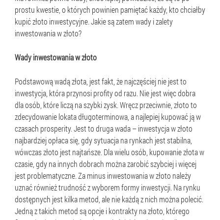
prostu kwestie, o których powinien pamiętać każdy, kto chciałby
kupić złoto inwestycyjne. Jakie są zatem wady i zalety
inwestowania w złoto?
Wady inwestowania w złoto
Podstawową wadą złota, jest fakt, że najczęściej nie jest to
inwestycja, która przynosi profity od razu. Nie jest więc dobra
dla osób, które liczą na szybki zysk. Wręcz przeciwnie, złoto to
zdecydowanie lokata długoterminowa, a najlepiej kupować ją w
czasach prosperity. Jest to druga wada – inwestycja w złoto
najbardziej opłaca się, gdy sytuacja na rynkach jest stabilna,
wówczas złoto jest najtańsze. Dla wielu osób, kupowanie złota w
czasie, gdy na innych dobrach można zarobić szybciej i więcej
jest problematyczne. Za minus inwestowania w złoto należy
uznać również trudność z wyborem formy inwestycji. Na rynku
dostępnych jest kilka metod, ale nie każdą z nich można polecić.
Jedną z takich metod są opcje i kontrakty na złoto, którego