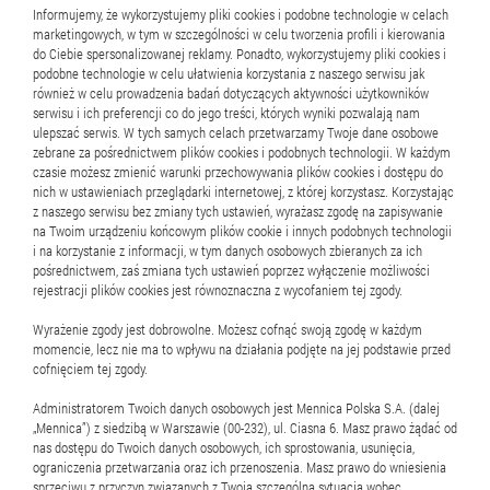
Informujemy, że wykorzystujemy pliki cookies i podobne technologie w celach
Przeczytaj także:
marketingowych, w tym w szczególności w celu tworzenia profili i kierowania
do Ciebie spersonalizowanej reklamy. Ponadto, wykorzystujemy pliki cookies i
podobne technologie w celu ułatwienia korzystania z naszego serwisu jak
również w celu prowadzenia badań dotyczących aktywności użytkowników
serwisu i ich preferencji co do jego treści, których wyniki pozwalają nam
9 marca 2026
ulepszać serwis. W tych samych celach przetwarzamy Twoje dane osobowe
zebrane za pośrednictwem plików cookies i podobnych technologii. W każdym
Jakie złote monety bulionowe
czasie możesz zmienić warunki przechowywania plików cookies i dostępu do
nich w ustawieniach przeglądarki internetowej, z której korzystasz. Korzystając
kupować?
z naszego serwisu bez zmiany tych ustawień, wyrażasz zgodę na zapisywanie
na Twoim urządzeniu końcowym plików cookie i innych podobnych technologii
i na korzystanie z informacji, w tym danych osobowych zbieranych za ich
pośrednictwem, zaś zmiana tych ustawień poprzez wyłączenie możliwości
Zakup monet bulionowych, podobnie jak sztabek, to
rejestracji plików cookies jest równoznaczna z wycofaniem tej zgody.
jeden z najpewniejszych sposobów inwestowania w
fizyczne złoto. Produkty te najczęściej są
Wyrażenie zgody jest dobrowolne. Możesz cofnąć swoją zgodę w każdym
momencie, lecz nie ma to wpływu na działania podjęte na jej podstawie przed
wykonywane z czystego złota i nie mają wartości
cofnięciem tej zgody.
nerskiej.
kolekcjo...
Oznacza
Administratorem Twoich danych osobowych jest Mennica Polska S.A. (dalej
to,
„Mennica”) z siedzibą w Warszawie (00-232), ul. Ciasna 6. Masz prawo żądać od
nas dostępu do Twoich danych osobowych, ich sprostowania, usunięcia,
że
Zobacz więcej
ograniczenia przetwarzania oraz ich przenoszenia. Masz prawo do wniesienia
ich
sprzeciwu z przyczyn związanych z Twoją szczególną sytuacją wobec