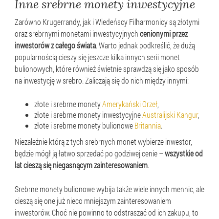
Inne srebrne monety inwestycyjne
Zarówno Krugerrandy, jak i Wiedeńscy Filharmonicy są złotymi
oraz srebrnymi monetami inwestycyjnych
cenionymi przez
inwestorów z całego świata
. Warto jednak podkreślić, że dużą
popularnością cieszy się jeszcze kilka innych serii monet
bulionowych, które również świetnie sprawdzą się jako sposób
na inwestycję w srebro. Zaliczają się do nich między innymi:
złote i srebrne monety
Amerykański Orzeł
,
złote i srebrne monety inwestycyjne
Australijski Kangur
,
złote i srebrne monety bulionowe
Britannia
.
Niezależnie którą z tych srebrnych monet wybierze inwestor,
będzie mógł ją łatwo sprzedać po godziwej cenie –
wszystkie od
lat cieszą się niegasnącym zainteresowaniem
.
Srebrne monety bulionowe wybija także wiele innych mennic, ale
cieszą się one już nieco mniejszym zainteresowaniem
inwestorów. Choć nie powinno to odstraszać od ich zakupu, to