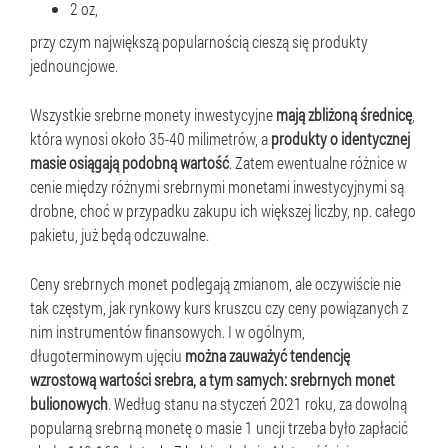
2 oz,
przy czym największą popularnością cieszą się produkty
jednouncjowe.
Wszystkie srebrne monety inwestycyjne
mają zbliżoną średnicę
,
która wynosi około 35-40 milimetrów, a
produkty o identycznej
masie osiągają podobną wartość
. Zatem ewentualne różnice w
cenie między różnymi srebrnymi monetami inwestycyjnymi są
drobne, choć w przypadku zakupu ich większej liczby, np. całego
pakietu, już będą odczuwalne.
Ceny srebrnych monet podlegają zmianom, ale oczywiście nie
tak częstym, jak rynkowy kurs kruszcu czy ceny powiązanych z
nim instrumentów finansowych. I w ogólnym,
długoterminowym ujęciu
można zauważyć tendencję
wzrostową wartości srebra, a tym samych: srebrnych monet
bulionowych
. Według stanu na styczeń 2021 roku, za dowolną
popularną srebrną monetę o masie 1 uncji trzeba było zapłacić