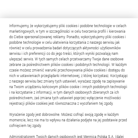
Informujemy, że wykorzystujemy pliki cookies i podobne technologie w celach
Przeczytaj także:
marketingowych, w tym w szczególności w celu tworzenia profili i kierowania
do Ciebie spersonalizowanej reklamy. Ponadto, wykorzystujemy pliki cookies i
podobne technologie w celu ułatwienia korzystania z naszego serwisu jak
również w celu prowadzenia badań dotyczących aktywności użytkowników
serwisu i ich preferencji co do jego treści, których wyniki pozwalają nam
9 marca 2026
ulepszać serwis. W tych samych celach przetwarzamy Twoje dane osobowe
zebrane za pośrednictwem plików cookies i podobnych technologii. W każdym
Jakie złote monety bulionowe
czasie możesz zmienić warunki przechowywania plików cookies i dostępu do
nich w ustawieniach przeglądarki internetowej, z której korzystasz. Korzystając
kupować?
z naszego serwisu bez zmiany tych ustawień, wyrażasz zgodę na zapisywanie
na Twoim urządzeniu końcowym plików cookie i innych podobnych technologii
i na korzystanie z informacji, w tym danych osobowych zbieranych za ich
pośrednictwem, zaś zmiana tych ustawień poprzez wyłączenie możliwości
Zakup monet bulionowych, podobnie jak sztabek, to
rejestracji plików cookies jest równoznaczna z wycofaniem tej zgody.
jeden z najpewniejszych sposobów inwestowania w
fizyczne złoto. Produkty te najczęściej są
Wyrażenie zgody jest dobrowolne. Możesz cofnąć swoją zgodę w każdym
momencie, lecz nie ma to wpływu na działania podjęte na jej podstawie przed
wykonywane z czystego złota i nie mają wartości
cofnięciem tej zgody.
nerskiej.
kolekcjo...
Oznacza
Administratorem Twoich danych osobowych jest Mennica Polska S.A. (dalej