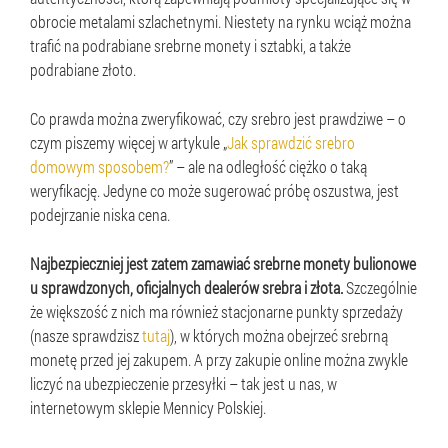
obrocie metalami szlachetnymi. Niestety na rynku wciąż można
trafić na podrabiane srebrne monety i sztabki, a także
podrabiane złoto.
Co prawda można zweryfikować, czy srebro jest prawdziwe – o
czym piszemy więcej w artykule „
Jak sprawdzić srebro
domowym sposobem?
” – ale na odległość ciężko o taką
weryfikację. Jedyne co może sugerować próbę oszustwa, jest
podejrzanie niska cena.
Najbezpieczniej jest zatem zamawiać srebrne monety bulionowe
u sprawdzonych, oficjalnych dealerów srebra i złota.
Szczególnie
że większość z nich ma również stacjonarne punkty sprzedaży
(nasze sprawdzisz
tutaj
), w których można obejrzeć srebrną
monetę przed jej zakupem. A przy zakupie online można zwykle
liczyć na ubezpieczenie przesyłki – tak jest u nas, w
internetowym sklepie Mennicy Polskiej.