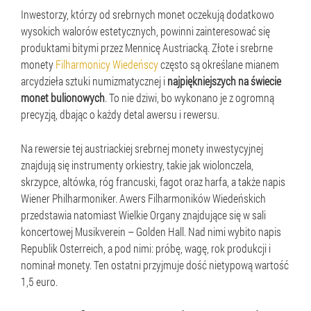
Inwestorzy, którzy od srebrnych monet oczekują dodatkowo
wysokich walorów estetycznych, powinni zainteresować się
produktami bitymi przez Mennicę Austriacką. Złote i srebrne
monety
Filharmonicy Wiedeńscy
często są określane mianem
arcydzieła sztuki numizmatycznej i
najpiękniejszych na świecie
monet bulionowych
. To nie dziwi, bo wykonano je z ogromną
precyzją, dbając o każdy detal awersu i rewersu.
Na rewersie tej austriackiej srebrnej monety inwestycyjnej
znajdują się instrumenty orkiestry, takie jak wiolonczela,
skrzypce, altówka, róg francuski, fagot oraz harfa, a także napis
Wiener Philharmoniker. Awers Filharmoników Wiedeńskich
przedstawia natomiast Wielkie Organy znajdujące się w sali
koncertowej Musikverein – Golden Hall. Nad nimi wybito napis
Republik Osterreich, a pod nimi: próbę, wagę, rok produkcji i
nominał monety. Ten ostatni przyjmuje dość nietypową wartość
1,5 euro.