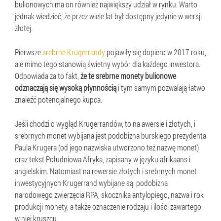
bulionowych ma on również największy udział w rynku. Warto
jednak wiedzieć, że przez wiele lat był dostępny jedynie w wersji
złotej.
Pierwsze
srebrne Krugerrandy
pojawiły się dopiero w 2017 roku,
ale mimo tego stanowią świetny wybór dla każdego inwestora.
Odpowiada za to fakt,
że te srebrne monety bulionowe
odznaczają się wysoką płynnością
i tym samym pozwalają łatwo
znaleźć potencjalnego kupca.
Jeśli chodzi o wygląd Krugerrandów, to na awersie i złotych, i
srebrnych monet wybijana jest podobizna burskiego prezydenta
Paula Krugera (od jego nazwiska utworzono też nazwę monet)
oraz tekst Południowa Afryka, zapisany w języku afrikaans i
angielskim. Natomiast na rewersie złotych i srebrnych monet
inwestycyjnych Krugerrand wybijane są: podobizna
narodowego zwierzęcia RPA, skocznika antylopiego, nazwa i rok
produkcji monety, a także oznaczenie rodzaju i ilości zawartego
w niej kruszcu.