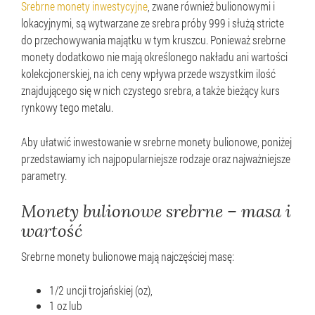
Srebrne monety inwestycyjne
, zwane również bulionowymi i
lokacyjnymi, są wytwarzane ze srebra próby 999 i służą stricte
do przechowywania majątku w tym kruszcu. Ponieważ srebrne
monety dodatkowo nie mają określonego nakładu ani wartości
kolekcjonerskiej, na ich ceny wpływa przede wszystkim ilość
znajdującego się w nich czystego srebra, a także bieżący kurs
rynkowy tego metalu.
Aby ułatwić inwestowanie w srebrne monety bulionowe, poniżej
przedstawiamy ich najpopularniejsze rodzaje oraz najważniejsze
parametry.
Monety bulionowe srebrne – masa i
wartość
Srebrne monety bulionowe mają najczęściej masę:
1/2 uncji trojańskiej (oz),
1 oz lub