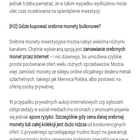
jednak trzeba pamiętać, że w takim wypadku wydłużeniu może
ulec czas oczekiwania na spieniężenie inwestycji.
[H2] Gdzie kupować srebrne monety bulionowe?
Srebrne monety inwestycyjne można nabyć wieloma różnymi
kanałami. Chętnie wybieraną opcją jest
zamawianie srebrnych
monet przez internet
– i nic dziwnego, bo umożliwia szybkie,
proste porównanie ofert wielu różnych sprzedawców. Można
więc zamówić monety ze sklepu online oficjalnego dealera metali
szlachetnych, takiego jak Mennica Polska, albo postawić na
ofertę osoby prywatnej.
W przypadku prywatnych aukcji internetowych czy ogłoszeń
odsprzedaży w social mediach/na stronach z anonsami pojawia
się jednak
spore ryzyko
.
Szczególnie gdy cena danej srebrnej
monety lub całej kolekcji jest dużo niższa
od konkurencyjnych
ofert. U prywatnego sprzedającego trudno liczyć na gwarancję
autentyczności, którą zapewniają podmioty specjalizujące się w