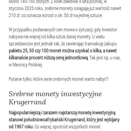
około 140-160 złotych. Z kolei zaledwie 4 lata później, w
styczniu 2025 roku, srebrne monety osiągają już wartość nawet
210 zł, co oznacza wzrost o ok. 50 zł na jednej sztuce.
W przypadku podawanych cen mowa o sytuacji, gdy inwestor
nabywa nie więcej niż kilka sztuk danej monety. U wielu
sprzedawców jest jednak tak, że zawierając transakcję zakupu
pakietu 25, 50 czy 100 monet można uzyskać o kilka, a nawet
kilkanaście procent niższą cenę jednostkową
. Tak jest np. u nas,
w Mennicy Polskiej.
Pytanie tylko, które serie srebrnych monet warto nabyć?
Srebrne monety inwestycyjne
Krugerrand
Najpopularniejszą i zarazem najstarszą monetę inwestycyjną
stanowi południowoafrykański Krugerrand, który jest wybijany
od 1967 roku
. Co więcej, spośród wszystkich monet