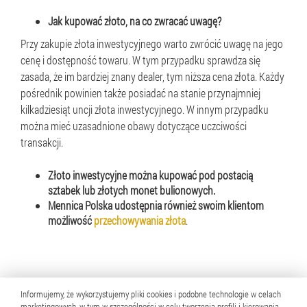
Jak kupować złoto, na co zwracać uwagę?
Przy zakupie złota inwestycyjnego warto zwrócić uwagę na jego
cenę i dostępność towaru. W tym przypadku sprawdza się
zasada, że im bardziej znany dealer, tym niższa cena złota. Każdy
pośrednik powinien także posiadać na stanie przynajmniej
kilkadziesiąt uncji złota inwestycyjnego. W innym przypadku
można mieć uzasadnione obawy dotyczące uczciwości
transakcji.
Złoto inwestycyjne można kupować pod postacią
sztabek lub złotych monet bulionowych.
Mennica Polska udostępnia również swoim klientom
możliwość
przechowywania złota
.
Informujemy, że wykorzystujemy pliki cookies i podobne technologie w celach
Przeczytaj także:
marketingowych, w tym w szczególności w celu tworzenia profili i kierowania