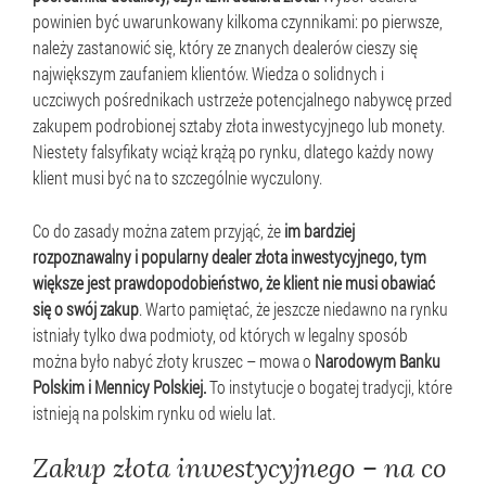
powinien być uwarunkowany kilkoma czynnikami: po pierwsze,
należy zastanowić się, który ze znanych dealerów cieszy się
największym zaufaniem klientów. Wiedza o solidnych i
uczciwych pośrednikach ustrzeże potencjalnego nabywcę przed
zakupem podrobionej sztaby złota inwestycyjnego lub monety.
Niestety falsyfikaty wciąż krążą po rynku, dlatego każdy nowy
klient musi być na to szczególnie wyczulony.
Co do zasady można zatem przyjąć, że
im bardziej
rozpoznawalny i popularny dealer złota inwestycyjnego, tym
większe jest prawdopodobieństwo, że klient nie musi obawiać
się o swój zakup
. Warto pamiętać, że jeszcze niedawno na rynku
istniały tylko dwa podmioty, od których w legalny sposób
można było nabyć złoty kruszec – mowa o
Narodowym Banku
Polskim i Mennicy Polskiej.
To instytucje o bogatej tradycji, które
istnieją na polskim rynku od wielu lat.
Zakup złota inwestycyjnego – na co