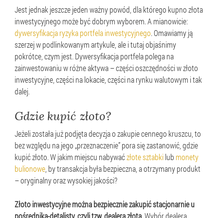
Jest jednak jeszcze jeden ważny powód, dla którego kupno złota
inwestycyjnego może być dobrym wyborem. A mianowicie:
dywersyfikacja ryzyka portfela inwestycyjnego
. Omawiamy ją
szerzej w podlinkowanym artykule, ale i tutaj objaśnimy
pokrótce, czym jest. Dywersyfikacja portfela polega na
zainwestowaniu w różne aktywa – części oszczędności w złoto
inwestycyjne, części na lokacie, części na rynku walutowym i tak
dalej.
Gdzie kupić złoto?
Jeżeli została już podjęta decyzja o zakupie cennego kruszcu, to
bez względu na jego „przeznaczenie” pora się zastanowić, gdzie
kupić złoto. W jakim miejscu nabywać
złote sztabki
lub
monety
bulionowe
, by transakcja była bezpieczna, a otrzymany produkt
– oryginalny oraz wysokiej jakości?
Złoto inwestycyjne można bezpiecznie zakupić stacjonarnie u
pośrednika-detalisty, czyli tzw. dealera złota.
Wybór dealera