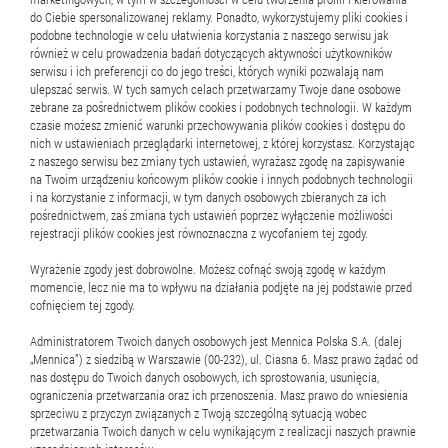
do Ciebie spersonalizowanej reklamy. Ponadto, wykorzystujemy pliki cookies i
podobne technologie w celu ułatwienia korzystania z naszego serwisu jak
również w celu prowadzenia badań dotyczących aktywności użytkowników
serwisu i ich preferencji co do jego treści, których wyniki pozwalają nam
9 marca 2026
ulepszać serwis. W tych samych celach przetwarzamy Twoje dane osobowe
zebrane za pośrednictwem plików cookies i podobnych technologii. W każdym
Jakie złote monety bulionowe
czasie możesz zmienić warunki przechowywania plików cookies i dostępu do
nich w ustawieniach przeglądarki internetowej, z której korzystasz. Korzystając
kupować?
z naszego serwisu bez zmiany tych ustawień, wyrażasz zgodę na zapisywanie
na Twoim urządzeniu końcowym plików cookie i innych podobnych technologii
i na korzystanie z informacji, w tym danych osobowych zbieranych za ich
pośrednictwem, zaś zmiana tych ustawień poprzez wyłączenie możliwości
Zakup monet bulionowych, podobnie jak sztabek, to
rejestracji plików cookies jest równoznaczna z wycofaniem tej zgody.
jeden z najpewniejszych sposobów inwestowania w
fizyczne złoto. Produkty te najczęściej są
Wyrażenie zgody jest dobrowolne. Możesz cofnąć swoją zgodę w każdym
momencie, lecz nie ma to wpływu na działania podjęte na jej podstawie przed
wykonywane z czystego złota i nie mają wartości
cofnięciem tej zgody.
nerskiej.
kolekcjo...
Oznacza
Administratorem Twoich danych osobowych jest Mennica Polska S.A. (dalej
to,
„Mennica”) z siedzibą w Warszawie (00-232), ul. Ciasna 6. Masz prawo żądać od
nas dostępu do Twoich danych osobowych, ich sprostowania, usunięcia,
że
Zobacz więcej
ograniczenia przetwarzania oraz ich przenoszenia. Masz prawo do wniesienia
ich
sprzeciwu z przyczyn związanych z Twoją szczególną sytuacją wobec
cena
przetwarzania Twoich danych w celu wynikającym z realizacji naszych prawnie