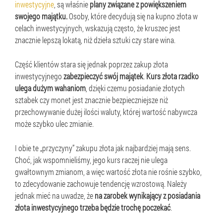
inwestycyjne
, są właśnie
plany związane z powiększeniem
swojego majątku.
Osoby, które decydują się na kupno złota w
celach inwestycyjnych, wskazują często, że kruszec jest
znacznie lepszą lokatą, niż dzieła sztuki czy stare wina.
Część klientów stara się jednak poprzez zakup złota
inwestycyjnego
zabezpieczyć swój majątek
.
Kurs złota rzadko
ulega dużym wahaniom
, dzięki czemu posiadanie złotych
sztabek czy monet jest znacznie bezpieczniejsze niż
przechowywanie dużej ilości waluty, której wartość nabywcza
może szybko ulec zmianie.
I obie te „przyczyny” zakupu złota jak najbardziej mają sens.
Choć, jak wspomnieliśmy, jego kurs raczej nie ulega
gwałtownym zmianom, a więc wartość złota nie rośnie szybko,
to zdecydowanie zachowuje tendencję wzrostową. Należy
jednak mieć na uwadze, że
na zarobek wynikający z posiadania
złota inwestycyjnego trzeba będzie trochę poczekać
.