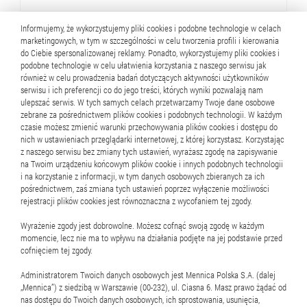
Informujemy, że wykorzystujemy pliki cookies i podobne technologie w celach
marketingowych, w tym w szczególności w celu tworzenia profili i kierowania
do Ciebie spersonalizowanej reklamy. Ponadto, wykorzystujemy pliki cookies i
podobne technologie w celu ułatwienia korzystania z naszego serwisu jak
również w celu prowadzenia badań dotyczących aktywności użytkowników
serwisu i ich preferencji co do jego treści, których wyniki pozwalają nam
ulepszać serwis. W tych samych celach przetwarzamy Twoje dane osobowe
zebrane za pośrednictwem plików cookies i podobnych technologii. W każdym
czasie możesz zmienić warunki przechowywania plików cookies i dostępu do
nich w ustawieniach przeglądarki internetowej, z której korzystasz. Korzystając
z naszego serwisu bez zmiany tych ustawień, wyrażasz zgodę na zapisywanie
Oprogramowanie
na Twoim urządzeniu końcowym plików cookie i innych podobnych technologii
i na korzystanie z informacji, w tym danych osobowych zbieranych za ich
pośrednictwem, zaś zmiana tych ustawień poprzez wyłączenie możliwości
Gold™ - oprogramowanie do obsługi naszego systemu
rejestracji plików cookies jest równoznaczna z wycofaniem tej zgody.
Wyrażenie zgody jest dobrowolne. Możesz cofnąć swoją zgodę w każdym
momencie, lecz nie ma to wpływu na działania podjęte na jej podstawie przed
cofnięciem tej zgody.
Administratorem Twoich danych osobowych jest Mennica Polska S.A. (dalej
„Mennica”) z siedzibą w Warszawie (00-232), ul. Ciasna 6. Masz prawo żądać od
nas dostępu do Twoich danych osobowych, ich sprostowania, usunięcia,