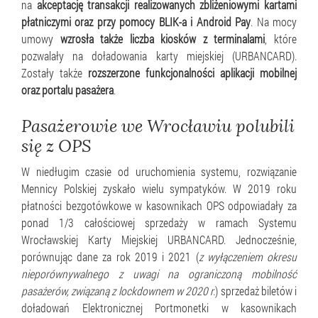
na
akceptację transakcji realizowanych zbliżeniowymi kartami
płatniczymi oraz przy pomocy BLIK-a i Android Pay
. Na mocy
umowy
wzrosła także liczba kiosków z terminalami
, które
pozwalały na doładowania karty miejskiej (URBANCARD).
Zostały także
rozszerzone funkcjonalności aplikacji mobilnej
oraz portalu pasażera
.
Pasażerowie we Wrocławiu polubili
się z OPS
W niedługim czasie od uruchomienia systemu, rozwiązanie
Mennicy Polskiej zyskało wielu sympatyków. W 2019 roku
płatności bezgotówkowe w kasownikach OPS odpowiadały za
ponad 1/3 całościowej sprzedaży w ramach Systemu
Wrocławskiej Karty Miejskiej URBANCARD. Jednocześnie,
porównując dane za rok 2019 i 2021 (
z wyłączeniem okresu
nieporównywalnego z uwagi na ograniczoną mobilność
pasażerów, związaną z lockdownem w 2020 r.
) sprzedaż biletów i
doładowań Elektronicznej Portmonetki w kasownikach