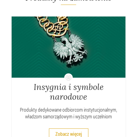
Insygnia i symbole
narodowe
Produkty dedykowane odbiorcom instytucjonalnym,
władzom samorządowym i wyższym uczelniom
Zobacz więcej