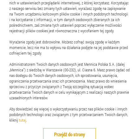
nich w ustawieniach przeglądarki internetowej, z której korzystasz. Korzystając
z naszego serwisu bez zmiany tych ustawień, wyrażasz zgodę na zapisywanie
na Twoim urządzeniu końcowym plików cookie i innych podobnych technologii
i na korzystanie z informacji, w tym danych osobowych zbieranych za ich
pośrednictwem, zaś zmiana tych ustawień poprzez wyłączenie możliwości
rejestracji plików cookies jest równoznaczna z wycofaniem tej zgody.
Nieruchomości
Wyrażenie zgody jest dobrowolne. Możesz cofnąć swoją zgodę w każdym
momencie, lecz nie ma to wpływu na działania podjęte na jej podstawie przed
Realizacja obiektów biurowych
cofnięciem tej zgody.
i mieszkalnych
Administratorem Twoich danych osobowych jest Mennica Polska S.A. (dalej
„Mennica”) z siedzibą w Warszawie (00-232), ul. Ciasna 6. Masz prawo żądać od
Zobacz
nas dostępu do Twoich danych osobowych, ich sprostowania, usunięcia,
ograniczenia przetwarzania oraz ich przenoszenia. Masz prawo do wniesienia
sprzeciwu z przyczyn związanych z Twoją szczególną sytuacją wobec
przetwarzania Twoich danych w celu wynikającym z realizacji naszych prawnie
uzasadnionych interesów.
Aby dowiedzieć się więcej o wykorzystywaniu przez nas plików cookie i innych
podobnych technologii oraz związanym z tym przetwarzaniem Twoich danych,
© 2026 Mennica Polska S.A. Wszelkie prawa zastrzeżone
kliknij
tutaj
.
Regulamin
Cookies
Dane osobowe
Mapa serwisu
RSS
Przejdź do strony