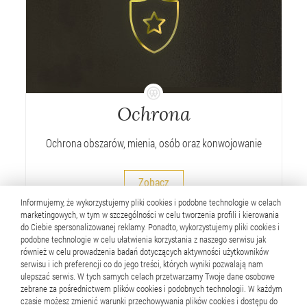
Ochrona
Ochrona obszarów, mienia, osób oraz konwojowanie
Zobacz
Informujemy, że wykorzystujemy pliki cookies i podobne technologie w celach
marketingowych, w tym w szczególności w celu tworzenia profili i kierowania
do Ciebie spersonalizowanej reklamy. Ponadto, wykorzystujemy pliki cookies i
podobne technologie w celu ułatwienia korzystania z naszego serwisu jak
również w celu prowadzenia badań dotyczących aktywności użytkowników
serwisu i ich preferencji co do jego treści, których wyniki pozwalają nam
ulepszać serwis. W tych samych celach przetwarzamy Twoje dane osobowe
zebrane za pośrednictwem plików cookies i podobnych technologii. W każdym
czasie możesz zmienić warunki przechowywania plików cookies i dostępu do