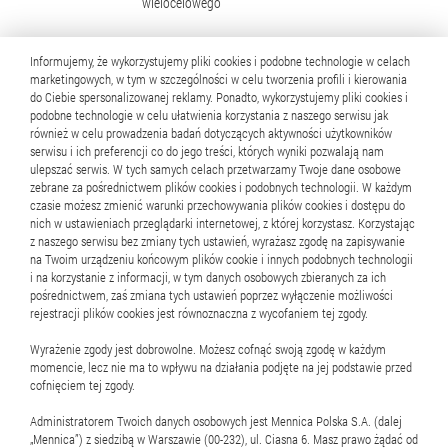
wielocelowego
Informujemy, że wykorzystujemy pliki cookies i podobne technologie w celach
26.02.2026
Raport bieżący nr 04/2026
marketingowych, w tym w szczególności w celu tworzenia profili i kierowania
do Ciebie spersonalizowanej reklamy. Ponadto, wykorzystujemy pliki cookies i
Zawarcie przez Emitenta aneksu do umowy linii
podobne technologie w celu ułatwienia korzystania z naszego serwisu jak
wieloproduktowej
również w celu prowadzenia badań dotyczących aktywności użytkowników
serwisu i ich preferencji co do jego treści, których wyniki pozwalają nam
ulepszać serwis. W tych samych celach przetwarzamy Twoje dane osobowe
zebrane za pośrednictwem plików cookies i podobnych technologii. W każdym
czasie możesz zmienić warunki przechowywania plików cookies i dostępu do
1
2
3
4
5
..
144
nich w ustawieniach przeglądarki internetowej, z której korzystasz. Korzystając
z naszego serwisu bez zmiany tych ustawień, wyrażasz zgodę na zapisywanie
na Twoim urządzeniu końcowym plików cookie i innych podobnych technologii
i na korzystanie z informacji, w tym danych osobowych zbieranych za ich
pośrednictwem, zaś zmiana tych ustawień poprzez wyłączenie możliwości
rejestracji plików cookies jest równoznaczna z wycofaniem tej zgody.
Wyrażenie zgody jest dobrowolne. Możesz cofnąć swoją zgodę w każdym
momencie, lecz nie ma to wpływu na działania podjęte na jej podstawie przed
Raport okresowy
cofnięciem tej zgody.
Administratorem Twoich danych osobowych jest Mennica Polska S.A. (dalej
Sprawozdanie RN
„Mennica”) z siedzibą w Warszawie (00-232), ul. Ciasna 6. Masz prawo żądać od