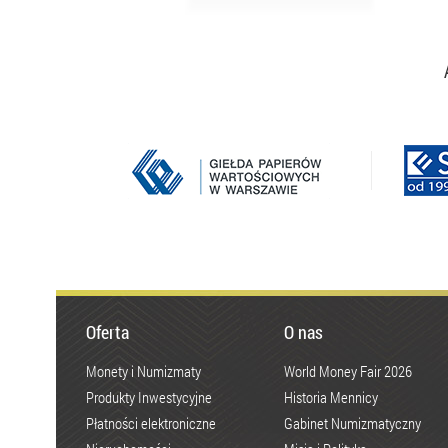
Oferta
O nas
Monety i Numizmaty
World Money Fair 2026
Produkty Inwestycyjne
Historia Mennicy
Płatności elektroniczne
Gabinet Numizmatyczny