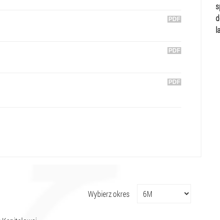
s
d
l
Wybierz okres