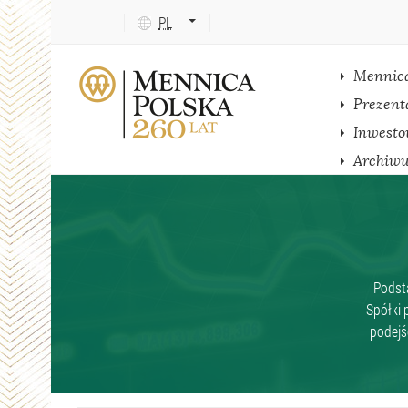
Język
PL
tekstu:
ENG
Mennic
Prezent
Inwesto
Archiw
Podsta
Spółki 
podejś