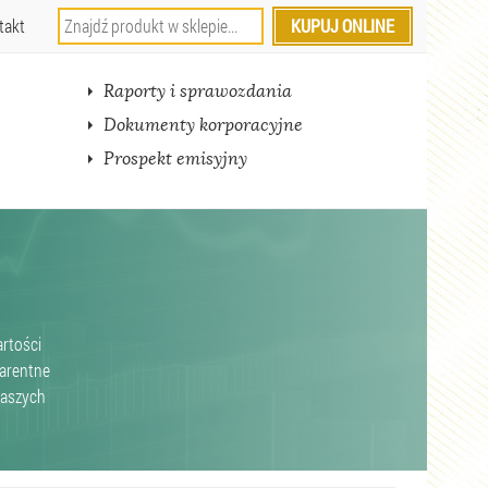
takt
Raporty i sprawozdania
Dokumenty korporacyjne
Prospekt emisyjny
artości
parentne
naszych