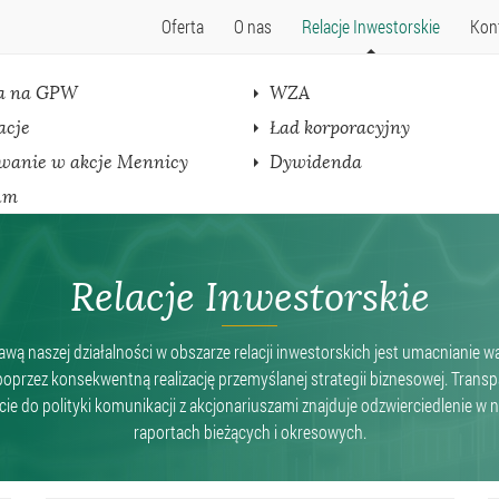
Oferta
O nas
Relacje Inwestorskie
Kon
a na GPW
WZA
acje
Ład korporacyjny
wanie w akcje Mennicy
Dywidenda
um
Relacje Inwestorskie
wą naszej działalności w obszarze relacji inwestorskich jest umacnianie w
poprzez konsekwentną realizację przemyślanej strategii biznesowej. Trans
cie do polityki komunikacji z akcjonariuszami znajduje odzwierciedlenie w 
raportach bieżących i okresowych.