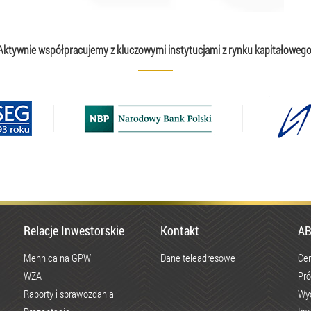
Aktywnie współpracujemy z kluczowymi instytucjami z rynku kapitałowego
Relacje Inwestorskie
Kontakt
AB
Mennica na GPW
Dane teleadresowe
Cen
WZA
Pró
Raporty i sprawozdania
Wy