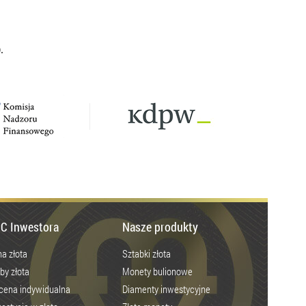
.
C Inwestora
Nasze produkty
a złota
Sztabki złota
by złota
Monety bulionowe
cena indywidualna
Diamenty inwestycyjne